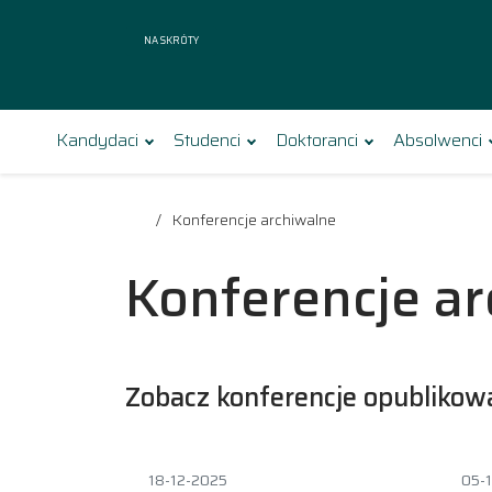
Na skróty
Kandydaci
Studenci
Doktoranci
Absolwenci
Konferencje archiwalne
Konferencje a
Zobacz konferencje opubliko
18-12-2025
05-1