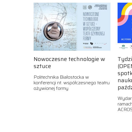
Nowoczesne technologie w
Tydz
sztuce
(OPE
spot
Politechnika Białostocka w
nauk
konferencji nt. współczesnego teatru
paźd
ożywionej formy
Wydar
ramach
ACRO