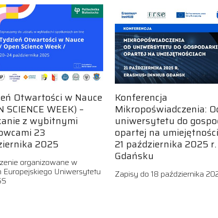
ień Otwartości w Nauce
Konferencja
N SCIENCE WEEK) –
Mikropoświadczenia: O
kanie z wybitnymi
uniwersytetu do gospo
owcami 23
opartej na umiejętnośc
ziernika 2025
21 października 2025 r.
Gdańsku
zenie organizowane w
 Europejskiego Uniwersytetu
Zapisy do 18 października 202
SS