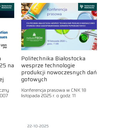
a
Politechnika Białostocka
25 na
wesprze technologie
m
produkcji nowoczesnych dań
ej
gotowych
yczny
Konferencja prasowa w CNK 18
a 007
listopada 2025 r. o godz. 11
22-10-2025