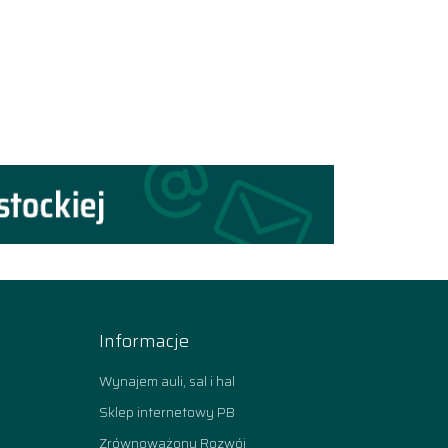
Informacje
Wynajem auli, sal i hal
Sklep internetowy PB
Zrównoważony Rozwój