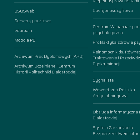
Niepełnosprawnościami
Dostępność cyfrowa
USOSweb
n
Serwery pocztowe
Centrum Wsparcia – po
eduroam
psychologiczna
Moodle PB
Profilaktyka zdrowia ps
Pełnomocnik ds. Równe
Archiwum Prac Dyplomowych (APD)
Traktowania i Przeciwdz
Dyskryminacji
Archiwum Uczelniane i Centrum
Historii Politechniki Białostockiej
Sygnalista
Wewnętrzna Polityka
Antymobbingowa
Obsługa informatyczna P
Białostockiej
System Zarządzania
Bezpieczeństwem Inform