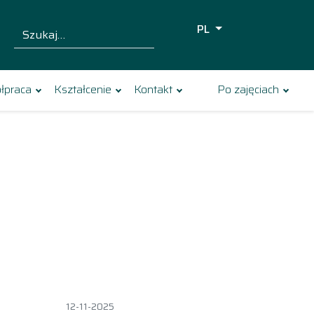
PL
Szukaj dla:
Szukaj
łpraca
Kształcenie
Kontakt
Po zajęciach
12-11-2025