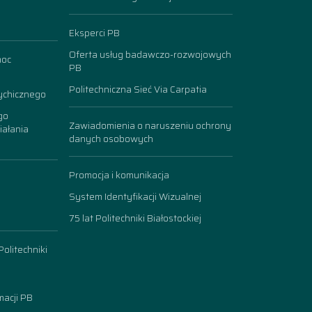
Eksperci PB
Oferta usług badawczo-rozwojowych
moc
PB
Politechniczna Sieć Via Carpatia
ychicznego
go
Zawiadomienia o naruszeniu ochrony
iałania
danych osobowych
Promocja i komunikacja
System Identyfikacji Wizualnej
75 lat Politechniki Białostockiej
olitechniki
acji PB