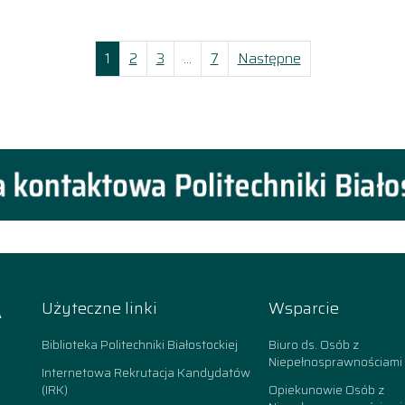
Strona
Strona
Strona
Strona
1
2
3
…
7
Następne
A
Użyteczne linki
Wsparcie
k
Biblioteka Politechniki Białostockiej
Biuro ds. Osób z
Niepełnosprawnościami
Internetowa Rekrutacja Kandydatów
(IRK)
Opiekunowie Osób z