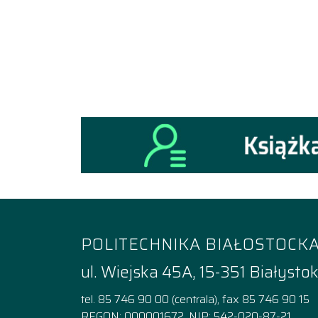
POLITECHNIKA BIAŁOSTOCK
ul. Wiejska 45A, 15-351 Białysto
tel. 85 746 90 00 (centrala), fax 85 746 90 15
REGON: 000001672, NIP: 542-020-87-21