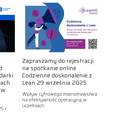
Zapraszamy do rejestracji
d
na spotkanie online
darki
Codzienne doskonalenie z
iach
Lean 29 września 2025
 w
Wpływ cyfrowego marnotrawstwa
na efektywność operacyjną w
uczelniach
5 r