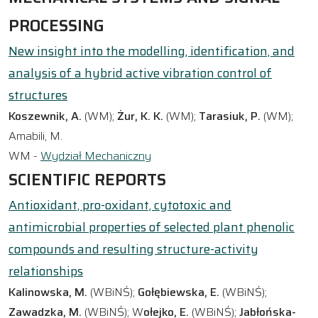
PROCESSING
New insight into the modelling, identification, and
analysis of a hybrid active vibration control of
structures
Koszewnik, A.
(WM);
Żur, K. K.
(WM);
Tarasiuk, P.
(WM);
Amabili, M.
WM -
Wydział Mechaniczny
SCIENTIFIC REPORTS
Antioxidant, pro-oxidant, cytotoxic and
antimicrobial properties of selected plant phenolic
compounds and resulting structure-activity
relationships
Kalinowska, M.
(WBiNŚ);
Gołębiewska, E.
(WBiNŚ);
Zawadzka, M.
(WBiNŚ); W
ołejko, E.
(WBiNŚ);
Jabłońska-