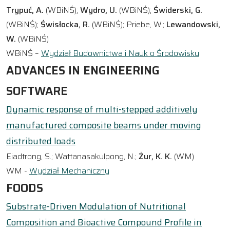
Trypuć, A.
(WBiNŚ);
Wydro, U.
(WBiNŚ);
Świderski, G.
(WBiNŚ);
Świsłocka, R.
(WBiNŚ); Priebe, W.;
Lewandowski,
W.
(WBiNŚ)
WBiNŚ –
Wydział Budownictwa i Nauk o Środowisku
ADVANCES IN ENGINEERING
SOFTWARE
Dynamic response of multi-stepped additively
manufactured composite beams under moving
distributed loads
Eiadtrong, S.; Wattanasakulpong, N.;
Żur, K. K.
(WM)
WM -
Wydział Mechaniczny
FOODS
Substrate-Driven Modulation of Nutritional
Composition and Bioactive Compound Profile in