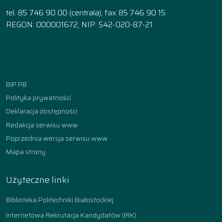
tel. 85 746 90 00 (centrala), fax 85 746 90 15
REGON: 000001672, NIP: 542-020-87-21
Facebook
Instagram
YouTube
TikTok
linkedin
BIP PB
Polityka prywatności
Deklaracja dostępności
Redakcja serwisu www
Poprzednia wersja serwisu www
Mapa strony
Użyteczne linki
Biblioteka Politechniki Białostockiej
Internetowa Rekrutacja Kandydatów (IRK)