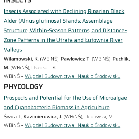
INSECTS
Insects Associated with Declining Riparian Black
Alder (Alnus glutinosa) Stands: Assemblage
Structure, Within-Season Patterns, and Distance–
Zone Patterns in the Utrata and Łutownia River
Valleys
Wilamowski, K.
(WBiNŚ);
Pawłowicz T.
(WBiNŚ);
Puchlik,
M.
(WBiNŚ); Oszako T.K.
WBiNŚ –
Wydział Budownictwa i Nauk o Środowisku
PHYCOLOGY
Prospects and Potential for the Use of Microalgae
and Cyanobacteria Biomass in Agriculture
Świca. I.;
Kazimierowicz, J.
(WBiNŚ); Debowski, M.
WBiNŚ –
Wydział Budownictwa i Nauk o Środowisku