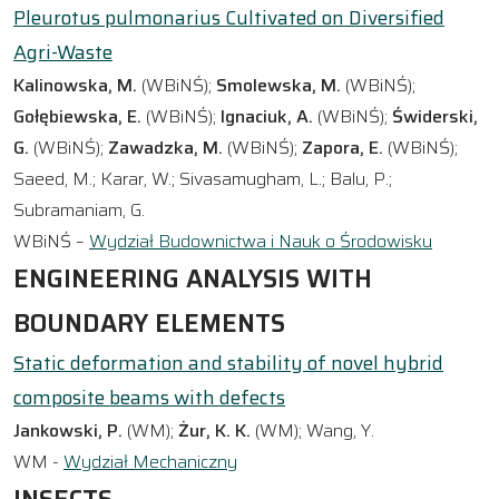
Pleurotus pulmonarius Cultivated on Diversified
Agri-Waste
Kalinowska, M.
(WBiNŚ);
Smolewska, M.
(WBiNŚ);
Gołębiewska, E.
(WBiNŚ);
Ignaciuk, A.
(WBiNŚ);
Świderski,
G.
(WBiNŚ);
Zawadzka, M.
(WBiNŚ);
Zapora, E.
(WBiNŚ);
Saeed, M.; Karar, W.; Sivasamugham, L.; Balu, P.;
Subramaniam, G.
WBiNŚ –
Wydział Budownictwa i Nauk o Środowisku
ENGINEERING ANALYSIS WITH
BOUNDARY ELEMENTS
Static deformation and stability of novel hybrid
composite beams with defects
Jankowski, P.
(WM);
Żur, K. K.
(WM); Wang, Y.
WM -
Wydział Mechaniczny