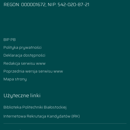
REGON: 000001672, NIP: 542-020-87-21
Facebook
Instagram
YouTube
TikTok
linkedin
BIP PB
Polityka prywatności
Deklaracja dostępności
Redakcja serwisu www
Poprzednia wersja serwisu www
Mapa strony
Użyteczne linki
Biblioteka Politechniki Białostockiej
Internetowa Rekrutacja Kandydatów (IRK)