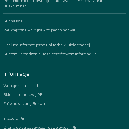
Pełnomocnik ds. Równego Traktowania i Przeciwdziałania
Dyskryminacji
Sygnalista
Wewnętrzna Polityka Antymobbingowa
Obsługa informatyczna Politechniki Białostockiej
System Zarządzania Bezpieczeństwem Informacji PB
Informacje
Wynajem auli, sal i hal
Sklep internetowy PB
Zrównoważony Rozwój
Eksperci PB
Oferta usług badawczo-rozwojowych PB