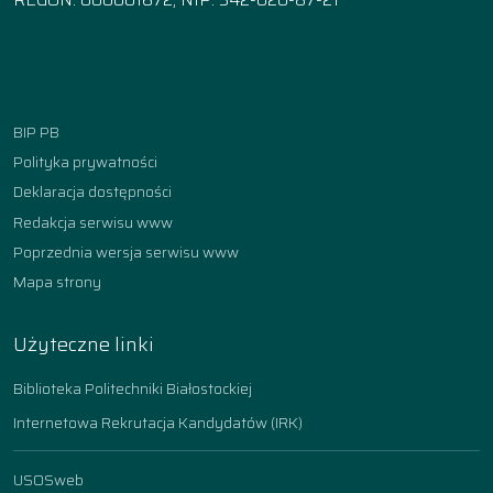
Facebook
Instagram
YouTube
TikTok
linkedin
BIP PB
Polityka prywatności
Deklaracja dostępności
Redakcja serwisu www
Poprzednia wersja serwisu www
Mapa strony
Użyteczne linki
Biblioteka Politechniki Białostockiej
Internetowa Rekrutacja Kandydatów (IRK)
USOSweb