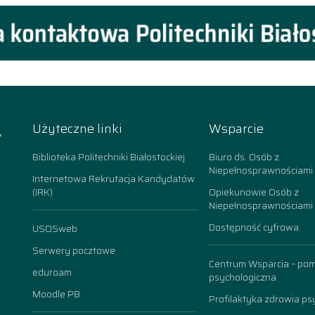
A
Użyteczne linki
Wsparcie
k
Biblioteka Politechniki Białostockiej
Biuro ds. Osób z
Niepełnosprawnościami
Internetowa Rekrutacja Kandydatów
(IRK)
Opiekunowie Osób z
Niepełnosprawnościami
Dostępność cyfrowa
USOSweb
n
Serwery pocztowe
Centrum Wsparcia – po
eduroam
psychologiczna
Moodle PB
Profilaktyka zdrowia ps