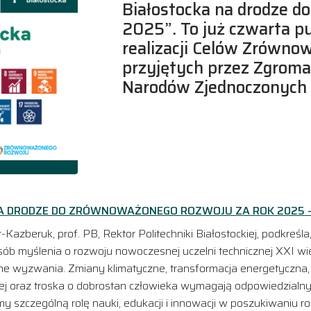
Białostocka na drodze 
2025”. To już czwarta pu
realizacji Celów Zrówno
przyjętych przez Zgroma
Narodów Zjednoczonych 
A DRODZE DO ZRÓWNOWAŻONEGO ROZWOJU ZA ROK 2025 
-Kazberuk, prof. PB, Rektor Politechniki Białostockiej, podkreśl
posób myślenia o rozwoju nowoczesnej uczelni technicznej XXI 
ne wyzwania. Zmiany klimatyczne, transformacja energetyczna, 
j oraz troska o dobrostan człowieka wymagają odpowiedzialnyc
amy szczególną rolę nauki, edukacji i innowacji w poszukiwani