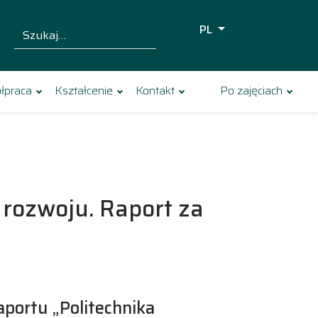
PL
Szukaj dla:
Szukaj
łpraca
Kształcenie
Kontakt
Po zajęciach
rozwoju. Raport za
aportu „Politechnika