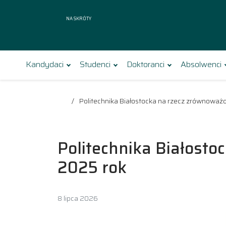
Na skróty
Kandydaci
Studenci
Doktoranci
Absolwenci
Politechnika Białostocka na rzecz zrównoważ
Politechnika Białost
2025 rok
8 lipca 2026