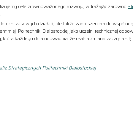
ealizujemy cele zrównoważonego rozwoju, wdrażając zarówno
St
i
.
 dotychczasowych działań, ale także zaproszeniem do wspólneg
 misji Politechniki Białostockiej jako uczelni technicznej odpo
 która każdego dnia udowadnia, że realna zmiana zaczyna się wła
iz Strategicznych Politechniki Białostockiej