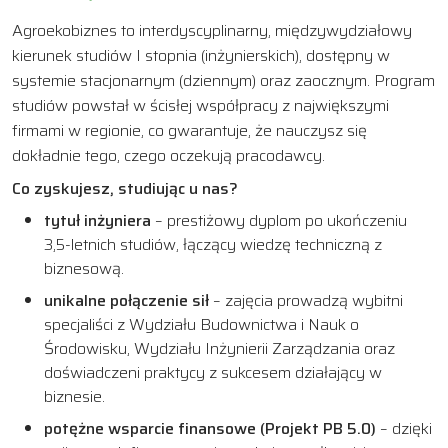
Agroekobiznes to interdyscyplinarny, międzywydziałowy
kierunek studiów I stopnia (inżynierskich), dostępny w
systemie stacjonarnym (dziennym) oraz zaocznym. Program
studiów powstał w ścisłej współpracy z największymi
firmami w regionie, co gwarantuje, że nauczysz się
dokładnie tego, czego oczekują pracodawcy.
Co zyskujesz, studiując u nas?
tytuł inżyniera
– prestiżowy dyplom po ukończeniu
3,5-letnich studiów, łączący wiedzę techniczną z
biznesową.
unikalne połączenie sił
– zajęcia prowadzą wybitni
specjaliści z Wydziału Budownictwa i Nauk o
Środowisku, Wydziału Inżynierii Zarządzania oraz
doświadczeni praktycy z sukcesem działający w
biznesie.
potężne wsparcie finansowe (Projekt PB 5.0)
– dzięki