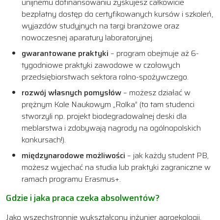
unijnemu dofinansowaniu zyskujesz całkowicie
bezpłatny dostęp do certyfikowanych kursów i szkoleń,
wyjazdów studyjnych na targi branżowe oraz
nowoczesnej aparatury laboratoryjnej.
gwarantowane praktyki
– program obejmuje aż 6-
tygodniowe praktyki zawodowe w czołowych
przedsiębiorstwach sektora rolno-spożywczego.
rozwój własnych pomysłów
– możesz działać w
prężnym Kole Naukowym „Rolka” (to tam studenci
stworzyli np. projekt biodegradowalnej deski dla
meblarstwa i zdobywają nagrody na ogólnopolskich
konkursach!).
międzynarodowe możliwości
– jak każdy student PB,
możesz wyjechać na studia lub praktyki zagraniczne w
ramach programu Erasmus+.
Gdzie i jaka praca czeka absolwentów?
Jako wszechstronnie wykształcony inżynier agroekologii,