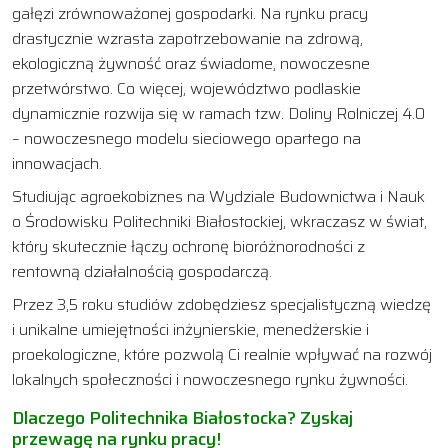
gałęzi zrównoważonej gospodarki. Na rynku pracy
drastycznie wzrasta zapotrzebowanie na zdrową,
ekologiczną żywność oraz świadome, nowoczesne
przetwórstwo. Co więcej, województwo podlaskie
dynamicznie rozwija się w ramach tzw. Doliny Rolniczej 4.0
– nowoczesnego modelu sieciowego opartego na
innowacjach.
Studiując agroekobiznes na Wydziale Budownictwa i Nauk
o Środowisku Politechniki Białostockiej, wkraczasz w świat,
który skutecznie łączy ochronę bioróżnorodności z
rentowną działalnością gospodarczą.
Przez 3,5 roku studiów zdobędziesz specjalistyczną wiedzę
i unikalne umiejętności inżynierskie, menedżerskie i
proekologiczne, które pozwolą Ci realnie wpływać na rozwój
lokalnych społeczności i nowoczesnego rynku żywności.
Dlaczego Politechnika Białostocka? Zyskaj
przewagę na rynku pracy!