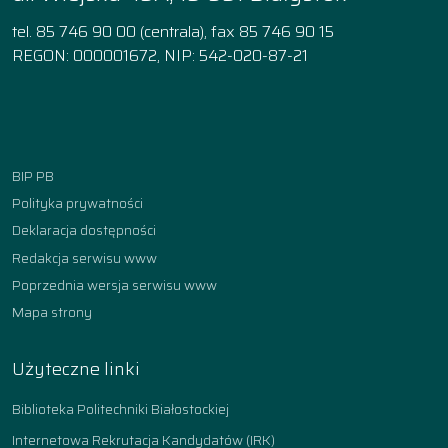
tel. 85 746 90 00 (centrala), fax 85 746 90 15
REGON: 000001672, NIP: 542-020-87-21
Facebook
Instagram
YouTube
TikTok
linkedin
BIP PB
Polityka prywatności
Deklaracja dostępności
Redakcja serwisu www
Poprzednia wersja serwisu www
Mapa strony
Użyteczne linki
Biblioteka Politechniki Białostockiej
Internetowa Rekrutacja Kandydatów (IRK)