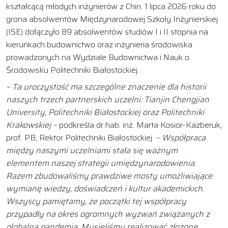
kształcącą młodych inżynierów z Chin. 1 lipca 2026 roku do
grona absolwentów Międzynarodowej Szkoły Inżynierskiej
(ISE) dołączyło 89 absolwentów studiów I i II stopnia na
kierunkach budownictwo oraz inżynieria środowiska
prowadzonych na Wydziale Budownictwa i Nauk o
Środowisku Politechniki Białostockiej.
– Ta uroczystość ma szczególne znaczenie dla historii
naszych trzech partnerskich uczelni: Tianjin Chengjian
University, Politechniki Białostockiej oraz Politechniki
Krakowskiej –
podkreśla dr hab. inż. Marta Kosior-Kazberuk,
prof. PB, Rektor Politechniki Białostockiej.
– Współpraca
między naszymi uczelniami stała się ważnym
elementem naszej strategii umiędzynarodowienia.
Razem zbudowaliśmy prawdziwe mosty umożliwiające
wymianę wiedzy, doświadczeń i kultur akademickich.
Wszyscy pamiętamy, że początki tej współpracy
przypadły na okres ogromnych wyzwań związanych z
globalną pandemią. Musieliśmy realizować złożone