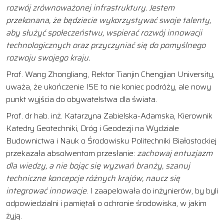
rozwój zrównoważonej infrastruktury. Jestem
przekonana, że będziecie wykorzystywać swoje talenty,
aby służyć społeczeństwu, wspierać rozwój innowacji
technologicznych oraz przyczyniać się do pomyślnego
rozwoju swojego kraju.
Prof. Wang Zhongliang, Rektor Tianjin Chengjian University,
uważa, że ukończenie ISE to nie koniec podróży, ale nowy
punkt wyjścia do obywatelstwa dla świata.
Prof. dr hab. inż. Katarzyna Zabielska-Adamska, Kierownik
Katedry Geotechniki, Dróg i Geodezji na Wydziale
Budownictwa i Nauk o Środowisku Politechniki Białostockiej
przekazała absolwentom przesłanie:
zachowaj entuzjazm
dla wiedzy, a nie bojąc się wyzwań branży, szanuj
techniczne koncepcje różnych krajów, naucz się
integrować innowacje
. I zaapelowała do inżynierów, by byli
odpowiedzialni i pamiętali o ochronie środowiska, w jakim
żyją.