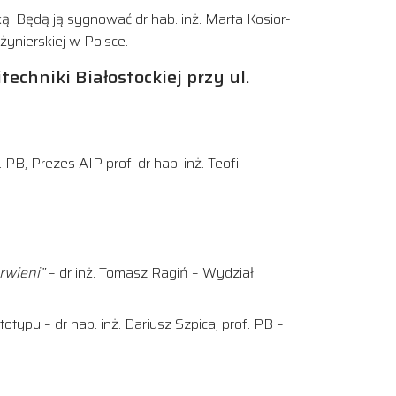
. Będą ją sygnować dr hab. inż. Marta Kosior-
nżynierskiej w Polsce.
hniki Białostockiej przy ul.
PB, Prezes AIP prof. dr hab. inż. Teofil
erwieni”
– dr inż. Tomasz Ragiń – Wydział
otypu – dr hab. inż. Dariusz Szpica, prof. PB –