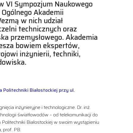
ków VI Sympozjum Naukowego
a Ogólnego Akademii
Wezmą w nich udział
czelni technicznych oraz
iska przemysłowego. Akademia
zesza bowiem ekspertów,
jowi inżynierii, techniki,
odowiska.
litechniki Białostockiej przy ul.
ęcia inżynieryjne i technologiczne. Dr. inż.
echnologii światłowodów – od telekomunikacji do
Politechniki Białostockiej w swoim wystąpieniu
 prof. PB.