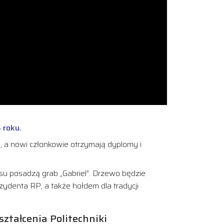
 roku.
i, a nowi członkowie otrzymają dyplomy i
su posadzą grab „Gabriel”. Drzewo będzie
ydenta RP, a także hołdem dla tradycji
tałcenia Politechniki