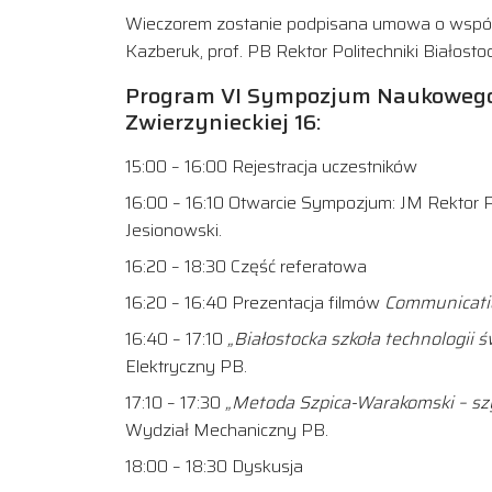
Wieczorem zostanie podpisana umowa o współpra
Kazberuk, prof. PB Rektor Politechniki Białostock
Program
VI Sympozjum Naukowego. 
Zwierzynieckiej 16:
15:00 – 16:00 Rejestracja uczestników
16:00 – 16:10 Otwarcie Sympozjum: JM Rektor Poli
Jesionowski.
16:20 – 18:30 Część referatowa
16:20 – 16:40 Prezentacja filmów
Communicati
16:40 – 17:10
„Białostocka szkoła technologii 
Elektryczny PB.
17:10 – 17:30
„Metoda Szpica-Warakomski – s
Wydział Mechaniczny PB.
18:00 – 18:30 Dyskusja