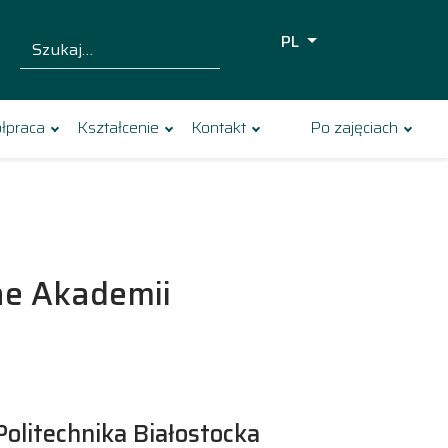
PL
Szukaj dla:
Szukaj
łpraca
Kształcenie
Kontakt
Po zajęciach
ne Akademii
Politechnika Białostocka