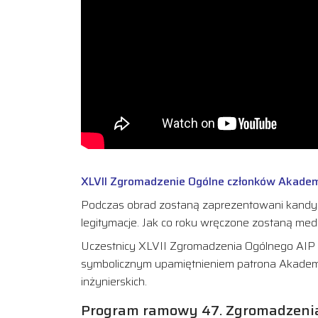
XLVII Zgromadzenie Ogólne członków Akademii 
Podczas obrad zostaną zaprezentowani kandydaci
legitymacje. Jak co roku wręczone zostaną meda
Uczestnicy XLVII Zgromadzenia Ogólnego AIP zw
symbolicznym upamiętnieniem patrona Akademii 
inżynierskich.
Program ramowy
47. Zgromadzenia