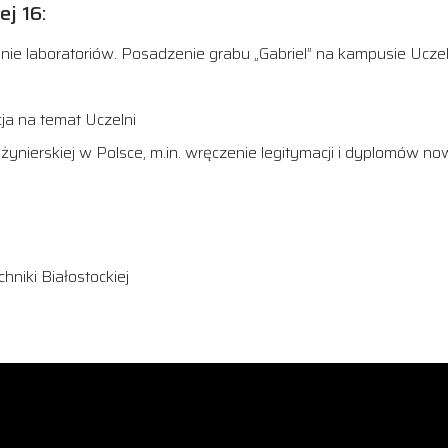
ej 16:
nie laboratoriów. Posadzenie grabu „Gabriel” na kampusie Uczel
cja na temat Uczelni
nżynierskiej w Polsce, m.in. wręczenie legitymacji i dyplomów 
niki Białostockiej