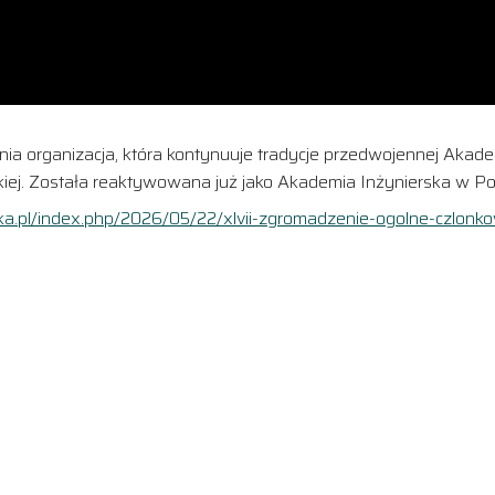
nia organizacja, która kontynuuje tradycje przedwojennej Akad
iej. Została reaktywowana już jako Akademia Inżynierska w Po
ka.pl/index.php/2026/05/22/xlvii-zgromadzenie-ogolne-czlonko