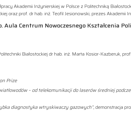
cy Akademii Inżynierskiej w Polsce z Politechniką Białostocką
iej oraz prof. dr hab. inż. Teofil Jesionowski, prezes Akademii I
Aula Centrum Nowoczesnego Kształcenia Politec
techniki Białostockiej dr hab. inż. Marta Kosior-Kazberuk, prof. 
on Prize
światłowodów – od telekomunikacji do laserów średniej podcz
zybka diagnostyka wtryskiwaczy gazowych”,
demonstracja prot