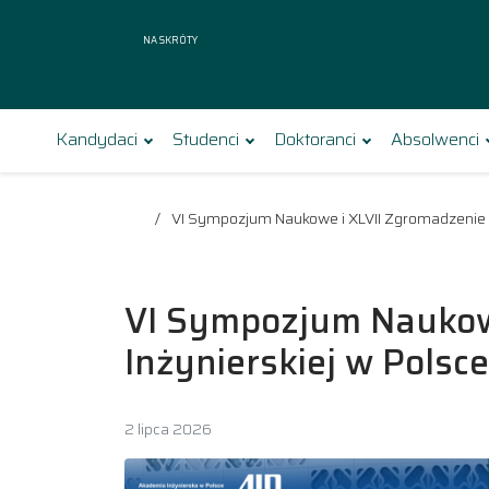
Na skróty
Kandydaci
Studenci
Doktoranci
Absolwenci
VI Sympozjum Naukowe i XLVII Zgromadzenie O
VI Sympozjum Naukow
Inżynierskiej w Polsce
2 lipca 2026