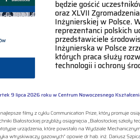
będzie gościć uczestni
oraz XLVII Zgromadzeni
Inżynierskiej w Polsce. 
reprezentanci polskich u
przedstawiciele środow
Inżynierska w Polsce zr
których praca służy rozwo
technologii i ochrony śr
ek 9 lipca 2026 roku w Centrum Nowoczesnego Kształcenia Po
ajlepsze filmy z cyklu Communication Prize, który promuje osiągni
iki Białostockiej przybliży osiągnięcia „Białostockiej szkoły t
rototypie urządzenia, które powstało na Wydziale Mechanicznym 
a wtryskiwaczy gazowych” opowie dr hab. inż. Dariusz Szpica,