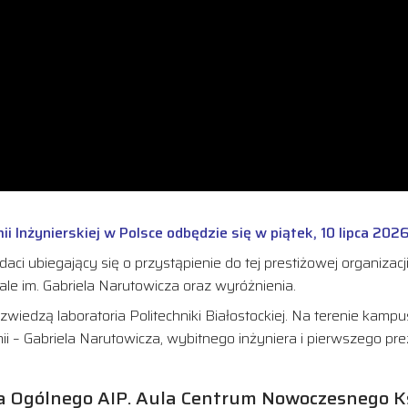
Inżynierskiej w Polsce odbędzie się w piątek, 10 lipca 2026
 ubiegający się o przystąpienie do tej prestiżowej organizacj
le im. Gabriela Narutowicza oraz wyróżnienia.
iedzą laboratoria Politechniki Białostockiej. Na terenie kampu
– Gabriela Narutowicza, wybitnego inżyniera i pierwszego prez
 Ogólnego AIP. Aula Centrum Nowoczesnego Ksz