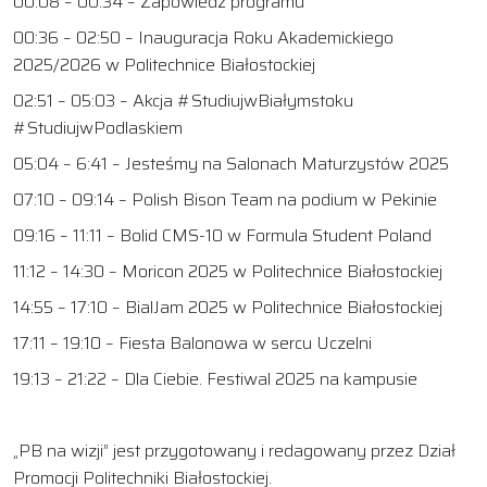
00:08 – 00:34 – Zapowiedź programu
00:36 – 02:50 – Inauguracja Roku Akademickiego
2025/2026 w Politechnice Białostockiej
02:51 – 05:03 – Akcja #StudiujwBiałymstoku
#StudiujwPodlaskiem
05:04 – 6:41 – Jesteśmy na Salonach Maturzystów 2025
07:10 – 09:14 – Polish Bison Team na podium w Pekinie
09:16 – 11:11 – Bolid CMS-10 w Formula Student Poland
11:12 – 14:30 – Moricon 2025 w Politechnice Białostockiej
14:55 – 17:10 – BialJam 2025 w Politechnice Białostockiej
17:11 – 19:10 – Fiesta Balonowa w sercu Uczelni
19:13 – 21:22 – Dla Ciebie. Festiwal 2025 na kampusie
„PB na wizji” jest przygotowany i redagowany przez Dział
Promocji Politechniki Białostockiej.