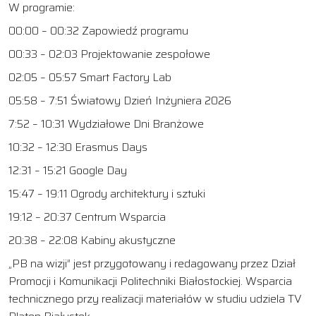
W programie:
00:00
–
00:32
Zapowiedź programu
00:33
–
02:03
Projektowanie zespołowe
02:05
–
05:57
Smart Factory Lab
05:58
–
7:51
Światowy Dzień Inżyniera 2026
7:52
–
10:31
Wydziałowe Dni Branżowe
10:32
–
12:30
Erasmus Days
12:31
–
15:21
Google Day
15:47
–
19:11
Ogrody architektury i sztuki
19:12
–
20:37
Centrum Wsparcia
20:38
–
22:08
Kabiny akustyczne
„PB na wizji” jest przygotowany i redagowany przez Dział
Promocji i Komunikacji Politechniki Białostockiej. Wsparcia
technicznego przy realizacji materiałów w studiu udziela TV