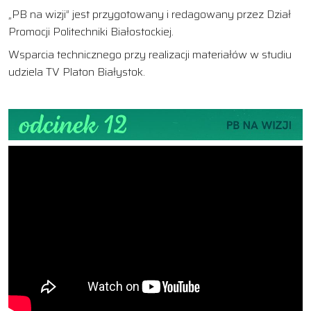
„PB na wizji” jest przygotowany i redagowany przez Dział
Promocji Politechniki Białostockiej.
Wsparcia technicznego przy realizacji materiałów w studiu
udziela TV Platon Białystok.