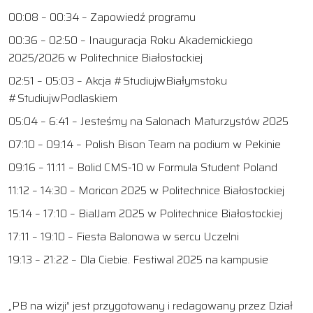
00:08 – 00:34 – Zapowiedź programu
00:36 – 02:50 – Inauguracja Roku Akademickiego
2025/2026 w Politechnice Białostockiej
02:51 – 05:03 – Akcja #StudiujwBiałymstoku
#StudiujwPodlaskiem
05:04 – 6:41 – Jesteśmy na Salonach Maturzystów 2025
07:10 – 09:14 – Polish Bison Team na podium w Pekinie
09:16 – 11:11 – Bolid CMS-10 w Formula Student Poland
11:12 – 14:30 – Moricon 2025 w Politechnice Białostockiej
15:14 – 17:10 – BialJam 2025 w Politechnice Białostockiej
17:11 – 19:10 – Fiesta Balonowa w sercu Uczelni
19:13 – 21:22 – Dla Ciebie. Festiwal 2025 na kampusie
„PB na wizji” jest przygotowany i redagowany przez Dział