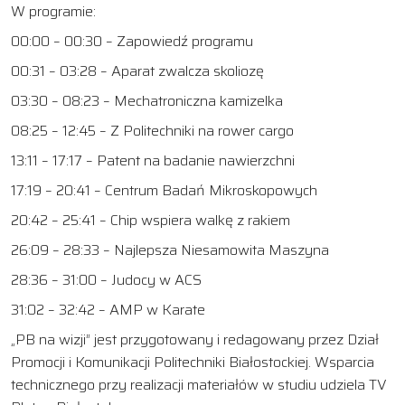
W programie:
00:00
–
00:30
– Zapowiedź programu
00:31
–
03:28
– Aparat zwalcza skoliozę
03:30
–
08:23
– Mechatroniczna kamizelka
08:25
–
12:45
– Z Politechniki na rower cargo
13:11
–
17:17
– Patent na badanie nawierzchni
17:19
–
20:41
– Centrum Badań Mikroskopowych
20:42
–
25:41
– Chip wspiera walkę z rakiem
26:09
–
28:33
– Najlepsza Niesamowita Maszyna
28:36
–
31:00
– Judocy w ACS
31:02
–
32:42
– AMP w Karate
„PB na wizji” jest przygotowany i redagowany przez Dział
Promocji i Komunikacji Politechniki Białostockiej. Wsparcia
technicznego przy realizacji materiałów w studiu udziela TV