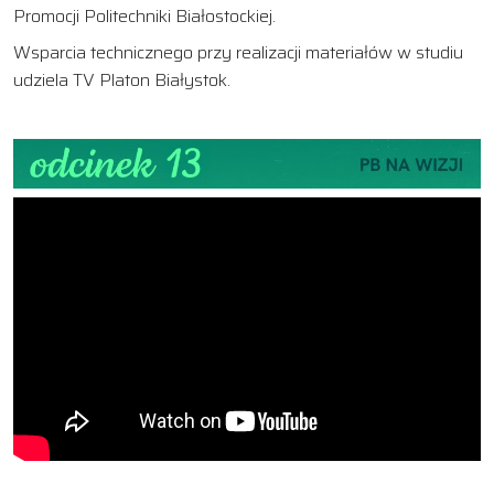
Promocji Politechniki Białostockiej.
Wsparcia technicznego przy realizacji materiałów w studiu
udziela TV Platon Białystok.