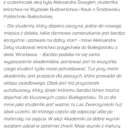
z uczestniczek akcji była Aleksandra Dowgiert, studentka
leśnictwa na Wydziale Budownictwa i Nauk o Środowisku
Politechniki Białostockiej.
– Dla studenta, który dopiero zaczyna, jedzie do nowego
miejsca z daleka, takie darmowe zamieszkanie jest bardzo
korzystne i pozwala na dobry start –
mówi Aleksandra.
Żeby studiować leśnictwo przyjechała do Białegostoku z
okolic Wrocławia.
– Bardzo podoba mi się samo
wyposażenie akademików, ponieważ jest to wszystko,
czego student tylko może potrzebować. Tuż przy moim
akademiku jest przejście dla pieszych, które prowadzi do
sklepu osiedlowego. Obok jest też przystanek
autobusowy, który dzięki któremu bardzo łatwo można
dojechać do kluczowych części Białegostoku. To co dla
mnie jako studentki jest ważne, to Las Zwierzyniecki tuż
obok uczelni, do którego często idę odpocząć albo po
materiały na zajęcia. W akcji Akademiki za dobre wyniki
wzięłam udział w ostatniej chwili. Moje wyniki z matury