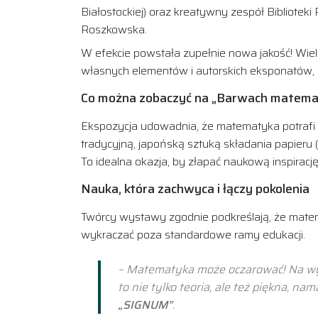
Białostockiej) oraz kreatywny zespół Bibliote
Roszkowska.
W efekcie powstała zupełnie nowa jakość! Wie
własnych elementów i autorskich eksponatów, 
Co można zobaczyć na „Barwach matema
Ekspozycja udowadnia, że matematyka potrafi z
tradycyjną, japońską sztuką składania papieru (
To idealna okazja, by złapać naukową inspiracj
Nauka, która zachwyca i łączy pokolenia
Twórcy wystawy zgodnie podkreślają, że mate
wykraczać poza standardowe ramy edukacji.
– Matematyka może oczarować! Na wys
to nie tylko teoria, ale też piękna, na
„SIGNUM”
.