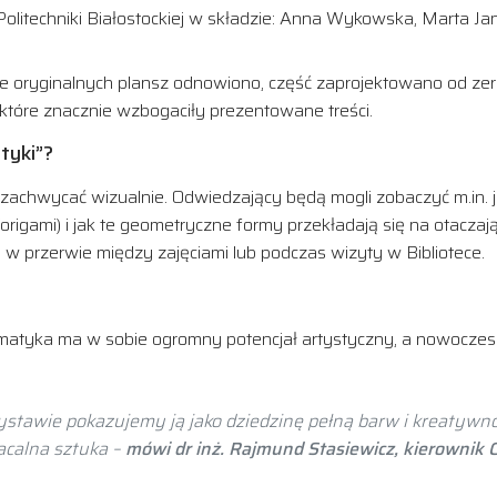
ki Politechniki Białostockiej w składzie: Anna Wykowska, Marta
le oryginalnych plansz odnowiono, część zaprojektowano od z
które znacznie wzbogaciły prezentowane treści.
tyki”?
achwycać wizualnie. Odwiedzający będą mogli zobaczyć m.in. ja
origami) i jak te geometryczne formy przekładają się na otaczają
ę w przerwie między zajęciami lub podczas wizyty w Bibliotece.
matyka ma w sobie ogromny potencjał artystyczny, a nowoczes
tawie pokazujemy ją jako dziedzinę pełną barw i kreatywno
macalna sztuka –
mówi dr inż. Rajmund Stasiewicz, kierownik