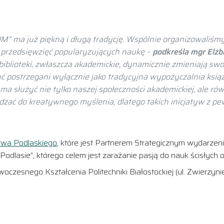
” ma już piękną i długą tradycję. Wspólnie organizowaliśm
h przedsięwzięć popularyzujących naukę –
podkreśla mgr Elżbi
e biblioteki, zwłaszcza akademickie, dynamicznie zmieniają sw
yć postrzegani wyłącznie jako tradycyjna wypożyczalnia ksią
 ma służyć nie tylko naszej społeczności akademickiej, ale r
dzać do kreatywnego myślenia, dlatego takich inicjatyw z p
wa Podlaskiego
, które jest Partnerem Strategicznym wydarzenia
dlasie”, którego celem jest zarażanie pasją do nauk ścisłych o
zesnego Kształcenia Politechniki Białostockiej (ul. Zwierzyni