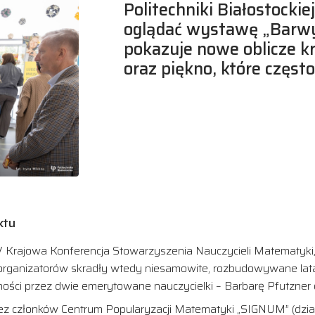
Politechniki Białostocki
oglądać wystawę „Barwy
pokazuje nowe oblicze kr
oraz piękno, które częs
ktu
V Krajowa Konferencja Stowarzyszenia Nauczycieli Matematyki
organizatorów skradły wtedy niesamowite, rozbudowywane lat
ości przez dwie emerytowane nauczycielki – Barbarę Pfutzner 
ez członków Centrum Popularyzacji Matematyki „SIGNUM” (działa