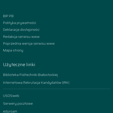
Facebook
Instagram
YouTube
TikTok
linkedin
BIP PB
Polityka prywatności
Deklaracja dostępności
Redakcja serwisu www
Poprzednia wersja serwisu www
Mapa strony
Użyteczne linki
Biblioteka Politechniki Białostockiej
Internetowa Rekrutacja Kandydatów (IRK)
USOSweb
Serwery pocztowe
eduroam