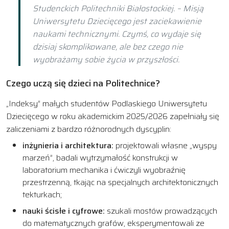
Studenckich Politechniki Białostockiej. – Misją
Uniwersytetu Dziecięcego jest zaciekawienie
naukami technicznymi. Czymś, co wydaje się
dzisiaj skomplikowane, ale bez czego nie
wyobrażamy sobie życia w przyszłości.
Czego uczą się dzieci na Politechnice?
„Indeksy” małych studentów Podlaskiego Uniwersytetu
Dziecięcego w roku akademickim 2025/2026 zapełniały się
zaliczeniami z bardzo różnorodnych dyscyplin:
inżynieria i architektura:
projektowali własne „wyspy
marzeń”, badali wytrzymałość konstrukcji w
laboratorium mechanika i ćwiczyli wyobraźnię
przestrzenną, tkając na specjalnych architektonicznych
tekturkach;
nauki ścisłe i cyfrowe:
szukali mostów prowadzących
do matematycznych grafów, eksperymentowali ze