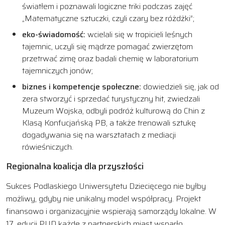
światłem i poznawali logiczne triki podczas zajęć
„Matematyczne sztuczki, czyli czary bez różdżki”;
eko-świadomość:
wcielali się w tropicieli leśnych
tajemnic, uczyli się mądrze pomagać zwierzętom
przetrwać zimę oraz badali chemię w laboratorium
tajemniczych jonów;
biznes i kompetencje społeczne:
dowiedzieli się, jak od
zera stworzyć i sprzedać turystyczny hit, zwiedzali
Muzeum Wojska, odbyli podróż kulturową do Chin z
Klasą Konfucjańską PB, a także trenowali sztukę
dogadywania się na warsztatach z mediacji
rówieśniczych.
Regionalna koalicja dla przyszłości
Sukces Podlaskiego Uniwersytetu Dziecięcego nie byłby
możliwy, gdyby nie unikalny model współpracy. Projekt
finansowo i organizacyjnie wspierają samorządy lokalne. W
17. edycji PUD każde z partnerskich miast wsparło