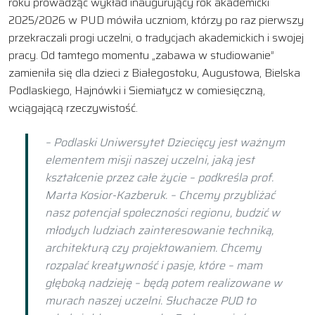
roku prowadząc wykład inaugurujący rok akademicki
2025/2026 w PUD mówiła uczniom, którzy po raz pierwszy
przekraczali progi uczelni, o tradycjach akademickich i swojej
pracy. Od tamtego momentu „zabawa w studiowanie”
zamieniła się dla dzieci z Białegostoku, Augustowa, Bielska
Podlaskiego, Hajnówki i Siemiatycz w comiesięczną,
wciągającą rzeczywistość.
– Podlaski Uniwersytet Dziecięcy jest ważnym
elementem misji naszej uczelni, jaką jest
kształcenie przez całe życie – podkreśla prof.
Marta Kosior-Kazberuk. – Chcemy przybliżać
nasz potencjał społeczności regionu, budzić w
młodych ludziach zainteresowanie techniką,
architekturą czy projektowaniem. Chcemy
rozpalać kreatywność i pasje, które – mam
głęboką nadzieję – będą potem realizowane w
murach naszej uczelni. Słuchacze PUD to