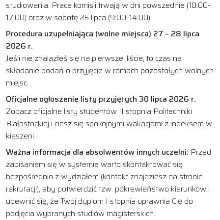
studiowania. Prace komisji trwają w dni powszednie (10:00-
17:00) oraz w sobotę 25 lipca (9:00-14:00).
Procedura uzupełniająca (wolne miejsca) 27 – 28 lipca
2026 r.
Jeśli nie znalazłeś się na pierwszej liście, to czas na
składanie podań o przyjęcie w ramach pozostałych wolnych
miejsc.
Oficjalne ogłoszenie listy przyjętych 30 lipca 2026 r.
Zobacz oficjalne listy studentów II stopnia Politechniki
Białostockiej i ciesz się spokojnymi wakacjami z indeksem w
kieszeni
Ważna informacja dla absolwentów innych uczelni:
Przed
zapisaniem się w systemie warto skontaktować się
bezpośrednio z wydziałem (kontakt znajdziesz na stronie
rekrutacji), aby potwierdzić tzw. pokrewieństwo kierunków i
upewnić się, że Twój dyplom I stopnia uprawnia Cię do
podjęcia wybranych studiów magisterskich.