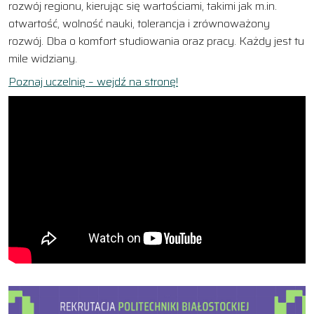
rozwój regionu, kierując się wartościami, takimi jak m.in.
otwartość, wolność nauki, tolerancja i zrównoważony
rozwój. Dba o komfort studiowania oraz pracy. Każdy jest tu
mile widziany.
Poznaj uczelnię – wejdź na stronę!