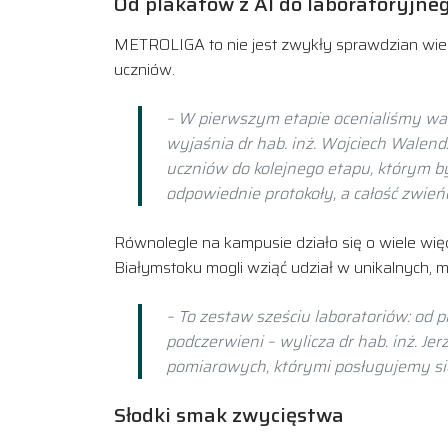
Od plakatów z AI do laboratoryjne
METROLIGA to nie jest zwykły sprawdzian wiedz
uczniów.
– W pierwszym etapie ocenialiśmy walo
wyjaśnia dr hab. inż. Wojciech Walendz
uczniów do kolejnego etapu, którym by
odpowiednie protokoły, a całość zwie
Równolegle na kampusie działo się o wiele więc
Białymstoku mogli wziąć udział w unikalnych, 
– To zestaw sześciu laboratoriów: od
podczerwieni – wylicza dr hab. inż. Jer
pomiarowych, którymi posługujemy si
Słodki smak zwycięstwa