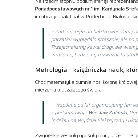
Na trzecim stopniu podium stanęli reprezenta
Ponadpodstawowych nr 1 im. Kardynała Ste
im obca, jednak finał w Politechnice Białostocki
– Zadania były na bardzo wysokim poz
początku wyglądało strasznie, ale po 
Przejechaliśmy kawał drogi, ale wiemy
wrażenie, będziemy rozważać tu studi
Metrologia – księżniczka nauk, któr
Choć matematyka dumnie nosi koronę królowej na
mierzenia otaczającego świata.
– Wspólnie od lat organizujemy ten ko
– podsumowuje
Wiesław Żyliński
, Dy
indeksu na Wydział Elektryczny i uko
Zwycięskie zespoły opuściły mury uczelni nie t