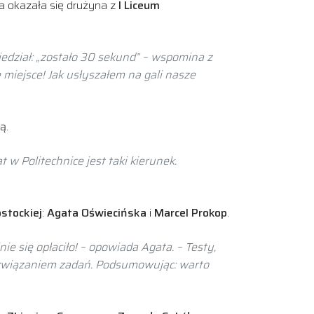
za okazała się drużyna z
I Liceum
iedział: „zostało 30 sekund” – wspomina z
 miejsce! Jak usłyszałem na gali nasze
ą.
w Politechnice jest taki kierunek.
stockiej
:
Agata Oświecińska
i
Marcel Prokop
.
ie się opłaciło! – opowiada Agata. – Testy,
rozwiązaniem zadań. Podsumowując: warto