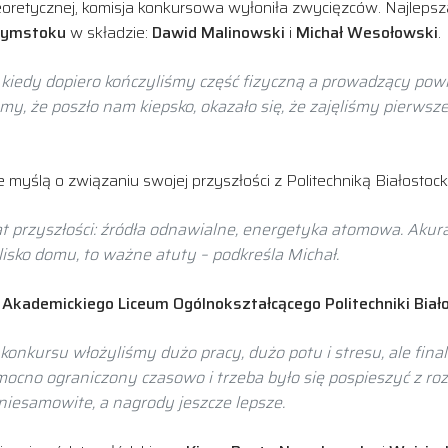
teoretycznej, komisja konkursowa wyłoniła zwycięzców. Najleps
ałymstoku
w składzie:
Dawid Malinowski
i
Michał Wesołowski
.
, kiedy dopiero kończyliśmy część fizyczną a prowadzący pow
y, że poszło nam kiepsko, okazało się, że zajęliśmy pierwsze
 myślą o związaniu swojej przyszłości z Politechniką Białostock
t przyszłości: źródła odnawialne, energetyka atomowa. Akurat 
lisko domu, to ważne atuty – podkreśla Michał.
e
Akademickiego Liceum Ogólnokształcącego Politechniki Biało
onkursu włożyliśmy dużo pracy, dużo potu i stresu, ale finaln
mocno ograniczony czasowo i trzeba było się pospieszyć z 
 niesamowite, a nagrody jeszcze lepsze.