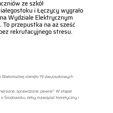
uczniów ze szkół
ałegostoku i Łęczycy wygrało
 na Wydziale Elektrycznym
j. To przepustka na aż sześć
bez rekrutacyjnego stresu.
ki Białostockiej stanęło 19 dwuosobowych
zmierzone, sprawdzone, pewne”. W etapie
 o Środowisku, żeby rozwiązać teoretyczny i