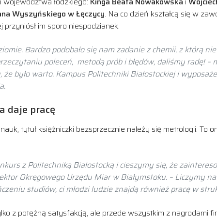
nci województwa łódzkiego:
Kinga Beata Nowakowska
i
Wojciec
fana Wyszyńskiego w Łęczycy
. Na co dzień kształcą się w zawo
ej przyniósł im sporo niespodzianek.
iomie. Bardzo podobało się nam zadanie z chemii, z którą ni
przeczytaniu poleceń, metodą prób i błędów, daliśmy radę! – 
, że było warto. Kampus Politechniki Białostockiej i wyposa
a.
a daje pracę
uk, tytuł księżniczki bezsprzecznie należy się metrologii. To 
nkurs z Politechniką Białostocką i cieszymy się, że zainteres
rektor Okręgowego Urzędu Miar w Białymstoku. – Liczymy na t
ńczeniu studiów, ci młodzi ludzie znajdą również pracę w st
ylko z potężną satysfakcją, ale przede wszystkim z nagrodami 