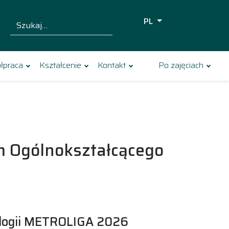
PL
Szukaj dla:
Szukaj
łpraca
Kształcenie
Kontakt
Po zajęciach
m Ogólnokształcącego
ologii METROLIGA 2026