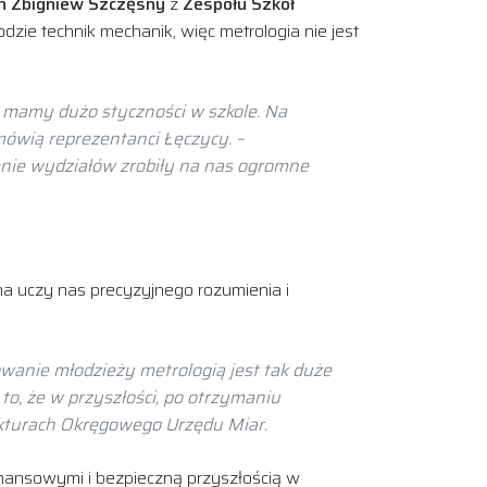
h Zbigniew Szczęsny
z
Zespołu Szkół
dzie technik mechanik, więc metrologia nie jest
e mamy dużo styczności w szkole. Na
mówią reprezentanci Łęczycy. –
żenie wydziałów zrobiły na nas ogromne
ona uczy nas precyzyjnego rozumienia i
owanie młodzieży metrologią jest tak duże
o, że w przyszłości, po otrzymaniu
rukturach Okręgowego Urzędu Miar.
finansowymi i bezpieczną przyszłością w