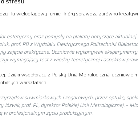
go stresu
y. To wieloetapowy turniej, który sprawdza zarówno kreatywność
r estetyczny oraz pomysły na plakaty dotyczące aktualnej tem
iuk, prof. PB z Wydziału Elektrycznego Politechniki Białostoc
ły zajęcia praktyczne. Uczniowie wykonywali eksperymenty z 
ńczył wymagający test z wiedzy teoretycznej i aspektów praw
ej. Dzięki współpracy z Polską Unią Metrologiczną, uczniowie m
mobilnych warsztatach.
 przyrządów suwmiarkowych i zegarowych, przez optykę, spekt
zy Józwik, prof. PL, dyrektor Polskiej Unii Metrologicznej. – Mł
ę w profesjonalnym życiu produkcyjnym.