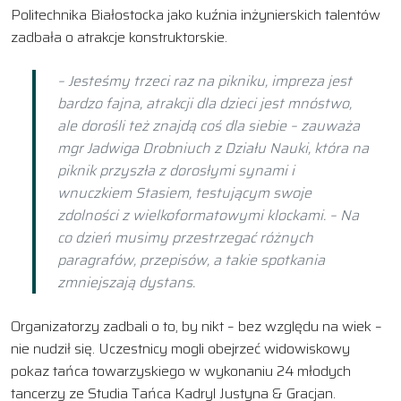
Politechnika Białostocka jako kuźnia inżynierskich talentów
zadbała o atrakcje konstruktorskie.
– Jesteśmy trzeci raz na pikniku, impreza jest
bardzo fajna, atrakcji dla dzieci jest mnóstwo,
ale dorośli też znajdą coś dla siebie – zauważa
mgr Jadwiga Drobniuch z Działu Nauki, która na
piknik przyszła z dorosłymi synami i
wnuczkiem Stasiem, testującym swoje
zdolności z wielkoformatowymi klockami. – Na
co dzień musimy przestrzegać różnych
paragrafów, przepisów, a takie spotkania
zmniejszają dystans.
Organizatorzy zadbali o to, by nikt – bez względu na wiek –
nie nudził się. Uczestnicy mogli obejrzeć widowiskowy
pokaz tańca towarzyskiego w wykonaniu 24 młodych
tancerzy ze Studia Tańca Kadryl Justyna & Gracjan.