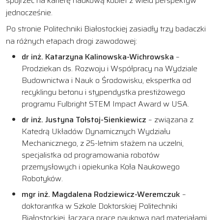
spojrzeć na karierę naukową kobiet z wielu perspektyw
jednocześnie.
Po stronie Politechniki Białostockiej zasiadły trzy badaczki
na różnych etapach drogi zawodowej:
dr inż. Katarzyna Kalinowska-Wichrowska
–
Prodziekan ds. Rozwoju i Współpracy na Wydziale
Budownictwa i Nauk o Środowisku, ekspertka od
recyklingu betonu i stypendystka prestiżowego
programu Fulbright STEM Impact Award w USA.
dr inż. Justyna Tołstoj-Sienkiewicz
– związana z
Katedrą Układów Dynamicznych Wydziału
Mechanicznego, z 25-letnim stażem na uczelni,
specjalistka od programowania robotów
przemysłowych i opiekunka Koła Naukowego
Robotyków.
mgr inż. Magdalena Rodziewicz-Weremczuk
–
doktorantka w Szkole Doktorskiej Politechniki
Białostockiej, łącząca pracę naukową nad materiałami