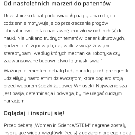
Od nastoletnich marzeń do patentów
Uczestniczki debaty odpowiadały na pytania o to, co
codziennie motywuje je do przekraczania progów
laboratoriów i co tak naprawdę zrodziło w nich miłość do
nauki. Nie unikano trudnych tematów: barier kulturowych,
godzenia ról życiowych, czy walki z wciąż żywymi
stereotypami, według których mechanika, robotyka czy
zaawansowane budownictwo to „męski świat”.
Ważnym elementem debaty były porady, jakich prelegentki
udzieliłyby nastoletnim dziewczętom, które dopiero stoją
przed wyborem ścieżki życiowej. Wniosek? Najważniejsza
jest pasja, determinacja i odwaga, by nie ulegać cudzym
narracjom.
Oglądaj i inspiruj się!
Przed debatą „Women in Science/STEM” nagrane zostały
inspirujące wideo-wizytówki (reels) z udziałem prelegentek z