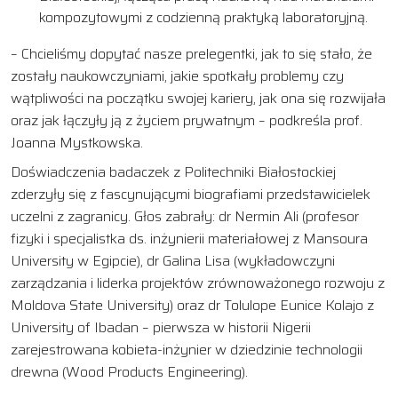
kompozytowymi z codzienną praktyką laboratoryjną.
– Chcieliśmy dopytać nasze prelegentki, jak to się stało, że
zostały naukowczyniami, jakie spotkały problemy czy
wątpliwości na początku swojej kariery, jak ona się rozwijała
oraz jak łączyły ją z życiem prywatnym – podkreśla prof.
Joanna Mystkowska.
Doświadczenia badaczek z Politechniki Białostockiej
zderzyły się z fascynującymi biografiami przedstawicielek
uczelni z zagranicy. Głos zabrały: dr Nermin Ali (profesor
fizyki i specjalistka ds. inżynierii materiałowej z Mansoura
University w Egipcie), dr Galina Lisa (wykładowczyni
zarządzania i liderka projektów zrównoważonego rozwoju z
Moldova State University) oraz dr Tolulope Eunice Kolajo z
University of Ibadan – pierwsza w historii Nigerii
zarejestrowana kobieta-inżynier w dziedzinie technologii
drewna (Wood Products Engineering).