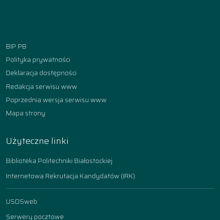
Facebook
Instagram
YouTube
TikTok
linkedin
BIP PB
Polityka prywatności
Deklaracja dostępności
Redakcja serwisu www
Poprzednia wersja serwisu www
Mapa strony
Użyteczne linki
Biblioteka Politechniki Białostockiej
Internetowa Rekrutacja Kandydatów (IRK)
USOSweb
Serwery pocztowe