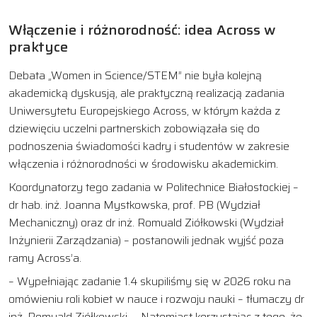
Włączenie i różnorodność: idea Across w
praktyce
Debata „Women in Science/STEM” nie była kolejną
akademicką dyskusją, ale praktyczną realizacją zadania
Uniwersytetu Europejskiego Across, w którym każda z
dziewięciu uczelni partnerskich zobowiązała się do
podnoszenia świadomości kadry i studentów w zakresie
włączenia i różnorodności w środowisku akademickim.
Koordynatorzy tego zadania w Politechnice Białostockiej –
dr hab. inż. Joanna Mystkowska, prof. PB (Wydział
Mechaniczny) oraz dr inż. Romuald Ziółkowski (Wydział
Inżynierii Zarządzania) – postanowili jednak wyjść poza
ramy Across’a.
– Wypełniając zadanie 1.4 skupiliśmy się w 2026 roku na
omówieniu roli kobiet w nauce i rozwoju nauki – tłumaczy dr
inż. Romuald Ziółkowski. – Natomiast korzystając z tego, że