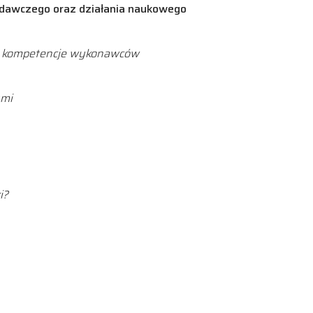
badawczego oraz działania naukowego
 i kompetencje wykonawców
ymi
i?