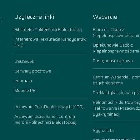
A
Użyteczne linki
Wsparcie
k
Biblioteka Politechniki Białostockiej
Biuro ds. Osób z
Niepełnosprawnościami
Internetowa Rekrutacja Kandydatów
(IRK)
Opiekunowie Osób z
Niepełnosprawnościami
Dostępność cyfrowa
USOSweb
n
Serwery pocztowe
Centrum Wsparcia – po
eduroam
psychologiczna
Moodle PB
Profilaktyka zdrowia ps
Pełnomocnik ds. Równe
Archiwum Prac Dyplomowych (APD)
Traktowania i Przeciwdz
Dyskryminacji
Archiwum Uczelniane i Centrum
Historii Politechniki Białostockiej
Sygnalista