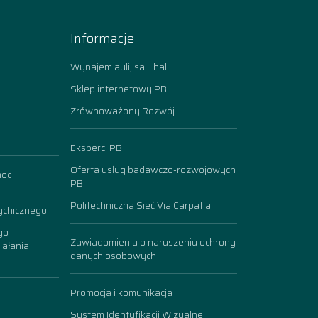
Informacje
Wynajem auli, sal i hal
Sklep internetowy PB
Zrównoważony Rozwój
Eksperci PB
Oferta usług badawczo-rozwojowych
moc
PB
Politechniczna Sieć Via Carpatia
ychicznego
go
Zawiadomienia o naruszeniu ochrony
iałania
danych osobowych
Promocja i komunikacja
System Identyfikacji Wizualnej