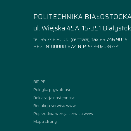
POLITECHNIKA BIAŁOSTOCK
ul. Wiejska 45A, 15-351 Białysto
tel. 85 746 90 00 (centrala), fax 85 746 90 15
REGON: 000001672, NIP: 542-020-87-21
Facebook
Instagram
YouTube
TikTok
linkedi
BIP PB
Polityka prywatności
Deklaracja dostępności
Redakcja serwisu www
Poprzednia wersja serwisu www
Mapa strony