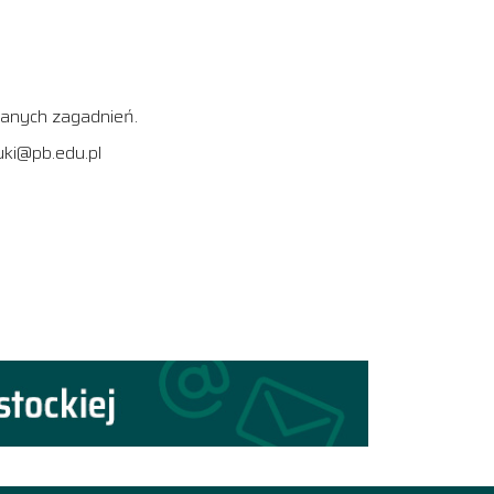
ianych zagadnień.
uki@pb.edu.pl