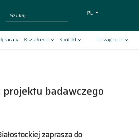
PL
Szukaj dla:
Szukaj
łpraca
Kształcenie
Kontakt
Po zajęciach
e projektu badawczego
Białostockiej zaprasza do