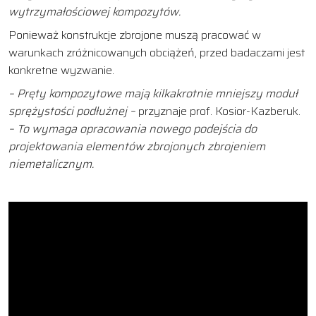
wytrzymałościowej kompozytów.
Ponieważ konstrukcje zbrojone muszą pracować w
warunkach zróżnicowanych obciążeń, przed badaczami jest
konkretne wyzwanie.
– Pręty kompozytowe mają kilkakrotnie mniejszy moduł
sprężystości podłużnej –
przyznaje prof. Kosior-Kazberuk.
– To wymaga opracowania nowego podejścia do
projektowania elementów zbrojonych zbrojeniem
niemetalicznym.