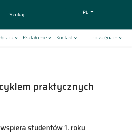
PL
Szukaj dla:
Szukaj
łpraca
Kształcenie
Kontakt
Po zajęciach
u cyklem praktycznych
 wspiera studentów 1. roku