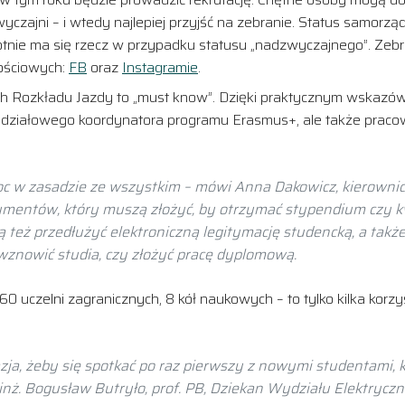
wyczajni – i wtedy najlepiej przyjść na zebranie. Status samor
tnie ma się rzecz w przypadku statusu „nadzwyczajnego”. Zebr
ościowych:
FB
oraz
Instagramie
.
h Rozkładu Jazdy to „must know”. Dzięki praktycznym wskazów
ydziałowego koordynatora programu Erasmus+, ale także pracow
moc w zasadzie ze wszystkim – mówi Anna Dakowicz, kierowni
kumentów, który muszą złożyć, by otrzymać stypendium czy
ą też przedłużyć elektroniczną legitymację studencką, a także
 wznowić studia, czy złożyć pracę dyplomową.
 uczelni zagranicznych, 8 kół naukowych – to tylko kilka korzyś
zja, żeby się spotkać po raz pierwszy z nowymi studentami, 
 inż. Bogusław Butryło, prof. PB, Dziekan Wydziału Elektryczn