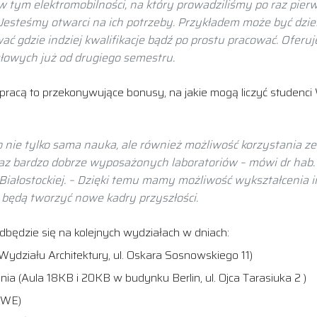
 tym elektromobilności, na który prowadziliśmy po raz pierw
 Jesteśmy otwarci na ich potrzeby. Przykładem może być dzie
ywać gdzie indziej kwalifikacje bądź po prostu pracować. Ofer
łowych już od drugiego semestru.
 z pracą to przekonywujące bonusy, na jakie mogą liczyć studenc
to nie tylko sama nauka, ale również możliwość korzystania z
z bardzo dobrze wyposażonych laboratoriów – mówi dr hab. in
i Białostockiej. – Dzięki temu mamy możliwość wykształcenia 
i będą tworzyć nowe kadry przyszłości.
 odbędzie się na kolejnych wydziałach w dniach:
Wydziału Architektury, ul. Oskara Sosnowskiego 11)
nia (Aula 18KB i 20KB w budynku Berlin, ul. Ojca Tarasiuka 2 )
I WE)