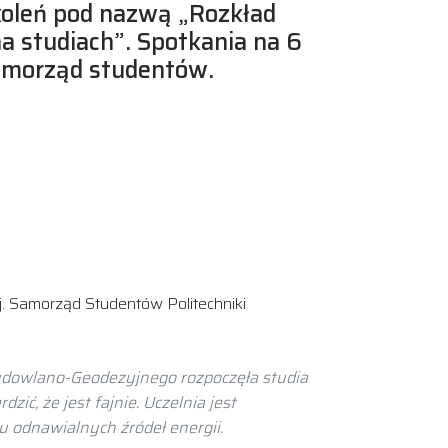
koleń pod nazwą „Rozkład
 na studiach”. Spotkania na 6
samorząd studentów.
ej. Samorząd Studentów Politechniki
Budowlano-Geodezyjnego rozpoczęła studia
ić, że jest fajnie. Uczelnia jest
u odnawialnych źródeł energii.