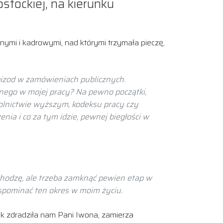
ostockiej, na kierunku
nymi i kadrowymi, nad którymi trzymała pieczę,
pizod w zamówieniach publicznych.
dnego w mojej pracy? Na pewno początki,
kolnictwie wyższym, kodeksu pracy czy
a i co za tym idzie, pewnej biegłości w
dchodzę, ale trzeba zamknąć pewien etap w
spominać ten okres w moim życiu.
ak zdradziła nam Pani Iwona, zamierza