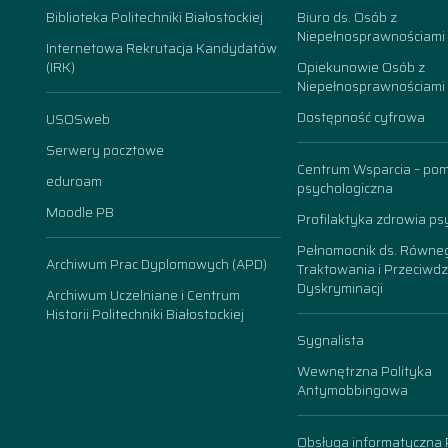
k
Biblioteka Politechniki Białostockiej
Biuro ds. Osób z
Niepełnosprawnościami
Internetowa Rekrutacja Kandydatów
(IRK)
Opiekunowie Osób z
Niepełnosprawnościami
Dostępność cyfrowa
USOSweb
n
Serwery pocztowe
Centrum Wsparcia – po
eduroam
psychologiczna
Moodle PB
Profilaktyka zdrowia ps
Pełnomocnik ds. Równe
Archiwum Prac Dyplomowych (APD)
Traktowania i Przeciwdz
Dyskryminacji
Archiwum Uczelniane i Centrum
Historii Politechniki Białostockiej
Sygnalista
Wewnętrzna Polityka
Antymobbingowa
Obsługa informatyczna P