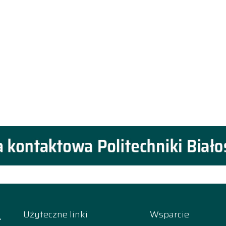
A
Użyteczne linki
Wsparcie