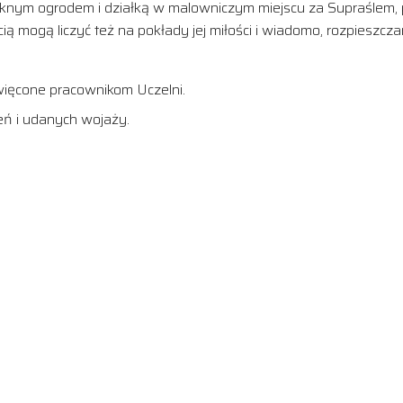
ięknym ogrodem i działką w malowniczym miejscu za Supraślem, p
ą mogą liczyć też na pokłady jej miłości i wiadomo, rozpieszcza
więcone pracownikom Uczelni.
eń i udanych wojaży.