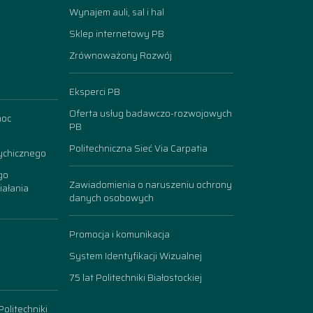
Wynajem auli, sal i hal
Sklep internetowy PB
Zrównoważony Rozwój
Eksperci PB
Oferta usług badawczo-rozwojowych
moc
PB
Politechniczna Sieć Via Carpatia
ychicznego
go
Zawiadomienia o naruszeniu ochrony
iałania
danych osobowych
Promocja i komunikacja
System Identyfikacji Wizualnej
75 lat Politechniki Białostockiej
olitechniki