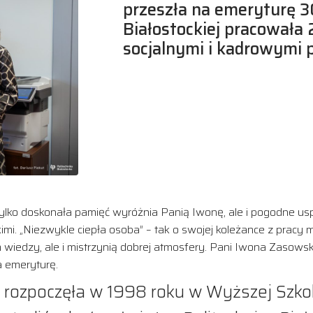
przeszła na emeryturę 30
Białostockiej pracowała 
socjalnymi i kadrowymi 
tylko doskonała pamięć wyróżnia Panią Iwonę, ale i pogodne usp
kimi. „Niezwykle ciepła osoba” – tak o swojej koleżance z prac
wiedzy, ale i mistrzynią dobrej atmosfery. Pani Iwona Zasowsk
a emeryturę.
ie) rozpoczęła w 1998 roku w Wyższej Szk