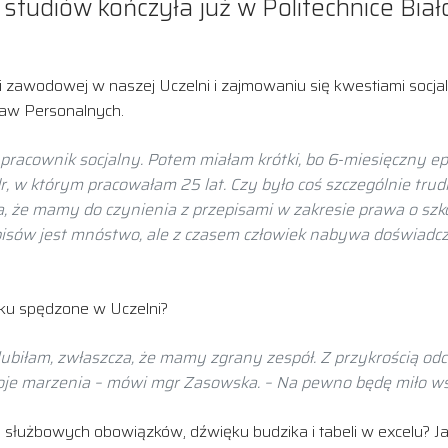
 studiów kończyła już w Politechnice Biał
i zawodowej w naszej Uczelni i zajmowaniu się kwestiami socjal
raw Personalnych.
 pracownik socjalny. Potem miałam krótki, bo 6-miesięczny e
r, w którym pracowałam 25 lat. Czy było coś szczególnie tru
a, że mamy do czynienia z przepisami w zakresie prawa o sz
sów jest mnóstwo, ale z czasem człowiek nabywa doświadczeni
eku spędzone w Uczelni?
ą lubiłam, zwłaszcza, że mamy zgrany zespół. Z przykrością o
woje marzenia – mówi mgr Zasowska. – Na pewno będę miło w
d służbowych obowiązków, dźwięku budzika i tabeli w excelu? J