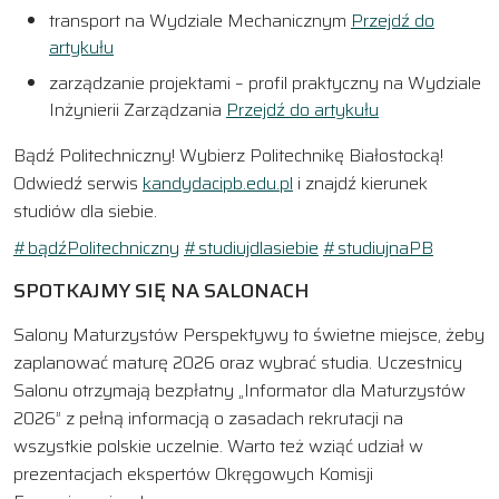
transport na Wydziale Mechanicznym
Przejdź do
artykułu
zarządzanie projektami – profil praktyczny na Wydziale
Inżynierii Zarządzania
Przejdź do artykułu
Bądź Politechniczny! Wybierz Politechnikę Białostocką!
Odwiedź serwis
kandydacipb.edu.pl
i znajdź kierunek
studiów dla siebie.
#bądźPolitechniczny
#studiujdlasiebie
#studiujnaPB
SPOTKAJMY SIĘ NA SALONACH
Salony Maturzystów Perspektywy to świetne miejsce, żeby
zaplanować maturę 2026 oraz wybrać studia. Uczestnicy
Salonu otrzymają bezpłatny „Informator dla Maturzystów
2026” z pełną informacją o zasadach rekrutacji na
wszystkie polskie uczelnie. Warto też wziąć udział w
prezentacjach ekspertów Okręgowych Komisji