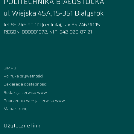
POLITECHNIKA BIAŁOSTOCKA
ul. Wiejska 45A, 15-351 Białystok
tel. 85 746 90 00 (centrala), fax 85 746 90 15
REGON: 000001672, NIP: 542-020-87-21
Facebook
Instagram
YouTube
TikTok
linkedin
BIP PB
Polityka prywatności
Deklaracja dostępności
Redakcja serwisu www
Poprzednia wersja serwisu www
Mapa strony
Użyteczne linki