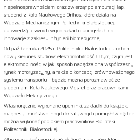
niepełnosprawnościami oraz zwierząt po amputacji łap,
studenci z Koła Naukowego Orthos, które działa na
Wydziale Mechanicznym Politechniki Białostockiej,
opowiedzą o swoich wynalazkach i pomysłach na
innowacje z zakresu inżynierii biomedycznej.
Od października 2025 r. Politechnika Białostocka uruchomi
nowy kierunek studiów: elektromobilność. O tym, czym jest
elektromobilność, w jaki sposób napędza ona współczesny
rynek motoryzacyjny, a także o koncepcji zrównoważonego
systemu transportu – będzie można porozmawiać ze
studentami Koła Naukowego Mosfet oraz pracownikami
Wydziału Elektrycznego.
Własnoręcznie wykonane upominki, zakładki do książek,
magnesy i mnóstwo innych kreatywnych pomysłów będzie
można wykonać pod okiem pracowników Biblioteki
Politechniki Białostockiej.
Albo odwiedzić mini galerię złożoną z obrazów, które