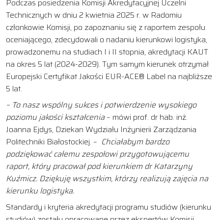
Podczas posiedzenia Komisji Akredytacyjnej Uczelni
Technicznych w dniu 2 kwietnia 2025 r. w Radomiu
członkowie Komisji, po zapoznaniu się z raportem zespołu
oceniającego, zdecydowali o nadaniu kierunkowi logistyka,
prowadzonemu na studiach I i II stopnia, akredytacji KAUT
na okres 5 lat (2024-2029). Tym samym kierunek otrzymał
Europejski Certyfikat Jakości EUR-ACE® Label na najbliższe
5 lat.
– To nasz wspólny sukces i potwierdzenie wysokiego
poziomu jakości kształcenia
– mówi prof. dr hab. inż.
Joanna Ejdys, Dziekan Wydziału Inżynierii Zarządzania
Politechniki Białostockiej. –
Chciałabym bardzo
podziękować całemu zespołowi przygotowującemu
raport, który pracował pod kierunkiem dr Katarzyny
Kuźmicz. Dziękuję wszystkim, którzy realizują zajęcia na
kierunku logistyka.
Standardy i kryteria akredytacji programu studiów (kierunku
studiów) zostały opracowane przez ekspertów Komisji