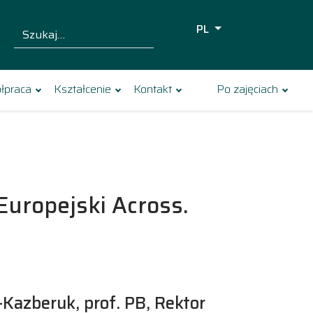
PL
Szukaj dla:
Szukaj
łpraca
Kształcenie
Kontakt
Po zajęciach
Europejski Across.
r-Kazberuk, prof. PB, Rektor