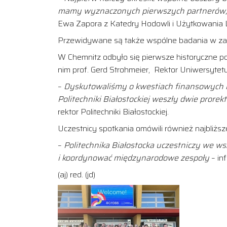
mamy wyznaczonych pierwszych partnerów, z 
Ewa Zapora z Katedry Hodowli i Użytkowania 
Przewidywane są także wspólne badania w zakr
W Chemnitz odbyło się pierwsze historyczne p
nim prof. Gerd Strohmeier, Rektor Uniwersytet
–
Dyskutowaliśmy o kwestiach finansowych i 
Politechniki Białostockiej weszły dwie prorek
rektor Politechniki Białostockiej.
Uczestnicy spotkania omówili również najbliższe
–
Politechnika Białostocka uczestniczy we ws
i koordynować międzynarodowe zespoły
– in
(aj) red. (jd)