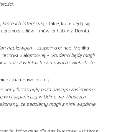
tości.
 które ich interesują
– takie, które będą się
rogramu studiów – mówi dr hab. inż. Dorota
adań naukowych –
uzupełnia dr hab. Monika
techniki Białostockiej. –
Studenci będą mogli
ać udział w letnich i zimowych szkołach. To
 międzynarodowe granty.
tóre dotychczas były poza naszym zasięgiem
–
ie w Hiszpanii czy w Udine we Włoszech,
zekonany, że będziemy mogli z nimi wspólnie
ać te, które będą dla nas kluczowe. Już teraz