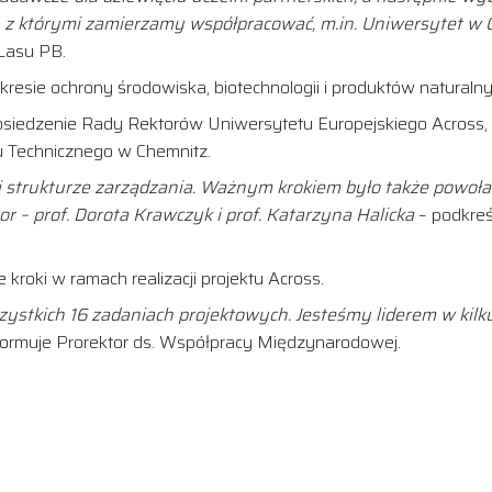
którymi zamierzamy współpracować, m.in. Uniwersytet w Cra
Lasu PB.
esie ochrony środowiska, biotechnologii i produktów naturalny
osiedzenie Rady Rektorów Uniwersytetu Europejskiego Across,
u Technicznego w Chemnitz.
strukturze zarządzania. Ważnym krokiem było także powołani
tor – prof. Dorota Krawczyk i prof. Katarzyna Halicka
– podkreś
 kroki w ramach realizacji projektu Across.
zystkich 16 zadaniach projektowych. Jesteśmy liderem w kilk
formuje Prorektor ds. Współpracy Międzynarodowej.