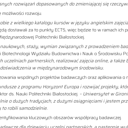
snych rozwiązań dopasowanych do zmieniającej się rzeczywis
e możliwości rozwoju.
obie z wielkiego katalogu kursów w języku angielskim zajęcia,
dą dostawali za to punkty ECTS, więc będzie to w ramach ich p
iędzynarodowej Politechniki Białostockiej.
cji naukowych, staży, wymian związanych z prowadzeniem b
i i Biotechnologii Wydziału Budownictwa i Nauk o Środowisku Poli
czelniach partnerskich, realizować zajęcia online, a także br
 i doświadczenia w międzynarodowym środowisku.
lizowania wspólnych projektów badawczych oraz aplikowania o
fundusze z programu Horyzont Europa i rozwijać projekty, k
tor ds. Nauki Politechniki Białostockiej.
– Uniwersytet w Giron
nie o dużych tradycjach, z dużymi osiągnięciami i jestem pr
o robili samodzielnie.
identyfikowania kluczowych obszarów współpracy badawczej.
dawcze dla dziewięciu uczelni partnerskich, a następnie wybr