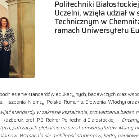
Politechniki Białostockie
Uczelni, wzięła udział w
Technicznym w Chemnitz
ramach Uniwersytetu Eur
 podniesienie standardów edukacyjnych, badawczych oraz wspó
ja, Hiszpania, Niemcy, Polska, Rumunia, Słowenia, Włochy) or
wijać standardy w zakresie kształcenia, prowadzenia badań
-Kazberuk, prof. PB, Rektor Politechniki Białostockiej.
– Chcemy 
iętych, patrzących globalnie na świat uniwersytetów. Mamy
lomów. Wzmacnia się mobilność studentów, kadry naukowej, 