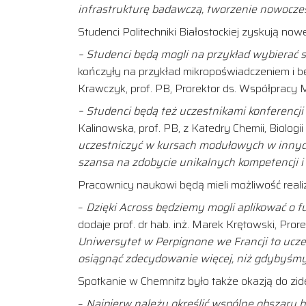
infrastrukturę badawczą, tworzenie nowocze
Studenci Politechniki Białostockiej zyskują now
– Studenci będą mogli na przykład wybierać s
kończyły na przykład mikropoświadczeniem i bę
Krawczyk, prof. PB, Prorektor ds. Współpracy M
– Studenci będą też uczestnikami konferen
Kalinowska, prof. PB, z Katedry Chemii, Biologi
uczestniczyć w kursach modułowych w innych u
szansa na zdobycie unikalnych kompetencji
Pracownicy naukowi będą mieli możliwość rea
–
Dzięki Across będziemy mogli aplikować o 
dodaje prof. dr hab. inż. Marek Krętowski, Prorek
Uniwersytet w Perpignone we Francji to uczel
osiągnąć zdecydowanie więcej, niż gdybyśmy t
Spotkanie w Chemnitz było także okazją do z
–
Najpierw należy określić wspólne obszary ba