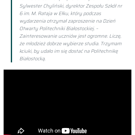
Sylwester Chyliński, dyrektor Zespołu Szkół nr
6 im. M. Rataja w Ełku, który podczas
wydarzenia otrzymał zaproszenie na Dzień
Otwarty Politechniki Białostockiej. –
Zainteresowanie uczniów jest ogromne. Liczę,
że młodzież dobrze wybierze studia. Trzymam
kciuki, by udało im się dostać na Politechnikę
Białostocką.