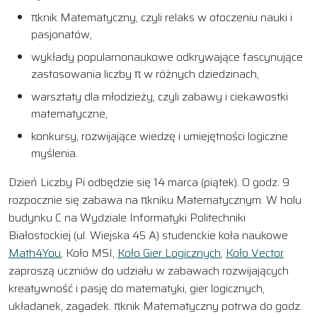
πknik Matematyczny, czyli relaks w otoczeniu nauki i
pasjonatów,
wykłady popularnonaukowe odkrywające fascynujące
zastosowania liczby π w różnych dziedzinach,
warsztaty dla młodzieży, czyli zabawy i ciekawostki
matematyczne,
konkursy, rozwijające wiedzę i umiejętności logiczne
myślenia.
Dzień Liczby Pi odbędzie się 14 marca (piątek). O godz. 9
rozpocznie się zabawa na πkniku Matematycznym. W holu
budynku C na Wydziale Informatyki Politechniki
Białostockiej (ul. Wiejska 45 A) studenckie koła naukowe
Math4You
, Koło MSI,
Koło Gier Logicznych
,
Koło Vector
zaproszą uczniów do udziału w zabawach rozwijających
kreatywność i pasję do matematyki, gier logicznych,
układanek, zagadek. πknik Matematyczny potrwa do godz.