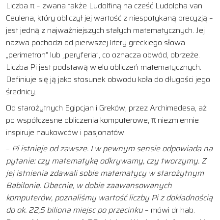
Liczba π – zwana także Ludolfiną na cześć Ludolpha van
Ceulena, który obliczył jej wartość z niespotykaną precyzją –
jest jedną z najważniejszych stałych matematycznych. Jej
nazwa pochodzi od pierwszej litery greckiego słowa
„perimetron” lub „peryferia”, co oznacza obwód, obrzeże.
Liczba Pi jest podstawą wielu obliczeń matematycznych.
Definiuje się ją jako stosunek obwodu koła do długości jego
średnicy.
Od starożytnych Egipcjan i Greków, przez Archimedesa, aż
po współczesne obliczenia komputerowe, π niezmiennie
inspiruje naukowców i pasjonatów.
–
Pi istnieje od zawsze. I w pewnym sensie odpowiada na
pytanie: czy matematykę odkrywamy, czy tworzymy. Z
jej istnienia zdawali sobie matematycy w starożytnym
Babilonie. Obecnie, w dobie zaawansowanych
komputerów, poznaliśmy wartość liczby Pi z dokładnością
do ok. 22,5 biliona miejsc po przecinku
– mówi dr hab.