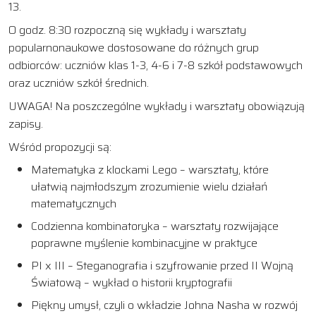
13.
O godz. 8:30 rozpoczną się wykłady i warsztaty
popularnonaukowe dostosowane do różnych grup
odbiorców: uczniów klas 1-3, 4-6 i 7-8 szkół podstawowych
oraz uczniów szkół średnich.
UWAGA! Na poszczególne wykłady i warsztaty obowiązują
zapisy.
Wśród propozycji są:
Matematyka z klockami Lego – warsztaty, które
ułatwią najmłodszym zrozumienie wielu działań
matematycznych
Codzienna kombinatoryka – warsztaty rozwijające
poprawne myślenie kombinacyjne w praktyce
PI x III – Steganografia i szyfrowanie przed II Wojną
Światową – wykład o historii kryptografii
Piękny umysł, czyli o wkładzie Johna Nasha w rozwój