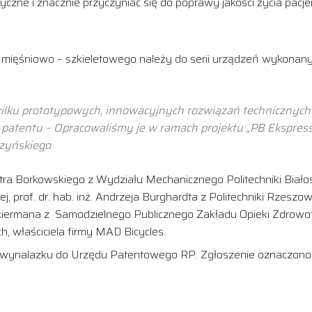
yczne i znacznie przyczyniać się do poprawy jakości życia pacj
u mięśniowo – szkieletowego należy do serii urządzeń wykonan
z kilku prototypowych, innowacyjnych rozwiązań techniczny
patentu – Opracowaliśmy je w ramach projektu „PB Ekspress d
czyńskiego
tra Borkowskiego z Wydziału Mechanicznego Politechniki Białost
ej, prof. dr. hab. inż. Andrzeja Burghardta z Politechniki Rzesz
kiermana z Samodzielnego Publicznego Zakładu Opieki Zdrowot
 właściciela firmy MAD Bicycles.
mie wynalazku do Urzędu Patentowego RP. Zgłoszenie oznaczon