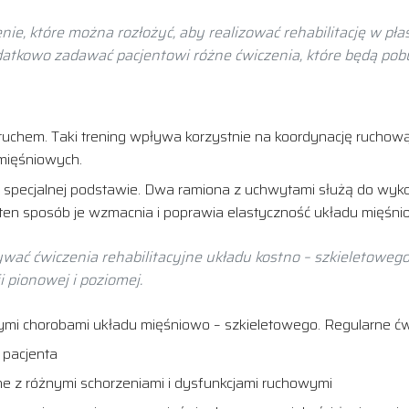
e, które można rozłożyć, aby realizować rehabilitację w płas
atkowo zadawać pacjentowi różne ćwiczenia, które będą pobu
zy ruchem. Taki trening wpływa korzystnie na koordynację rucho
p mięśniowych.
 specjalnej podstawie. Dwa ramiona z uchwytami służą do wy
ten sposób je wzmacnia i poprawia elastyczność układu mięśni
ć ćwiczenia rehabilitacyjne układu kostno – szkieletoweg
 pionowej i poziomej.
nymi chorobami układu mięśniowo – szkieletowego. Regularne ćw
 pacjenta
ne z różnymi schorzeniami i dysfunkcjami ruchowymi