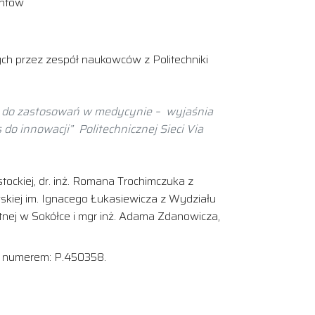
entów
ych przez zespół naukowców z Politechniki
ch do zastosowań w medycynie – wyjaśnia
o innowacji” Politechnicznej Sieci Via
ockiej, dr. inż. Romana Trochimczuka z
owskiej im. Ignacego Łukasiewicza z Wydziału
nej w Sokółce i mgr inż. Adama Zdanowicza,
o numerem: P.450358.