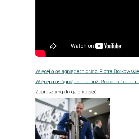
Więcej o osiągnięciach dr.inż. Piotra Borkowski
Więcej o osiągnięciach dr. inż. Romana Trochim
Zapraszamy do galerii zdjęć: