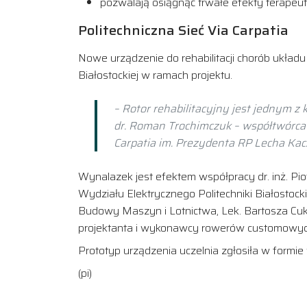
pozwalają osiągnąć trwałe efekty terapeut
Politechniczna Sieć Via Carpatia
Nowe urządzenie do rehabilitacji chorób układ
Białostockiej w ramach projektu.
– Rotor rehabilitacyjny jest jednym 
dr. Roman Trochimczuk – współtwórca 
Carpatia im. Prezydenta RP Lecha Ka
Wynalazek jest efektem współpracy dr. inż. Pio
Wydziału Elektrycznego Politechniki Białostocki
Budowy Maszyn i Lotnictwa, Lek. Bartosza Cu
projektanta i wykonawcy rowerów customowych,
Prototyp urządzenia uczelnia zgłosiła w for
(pi)