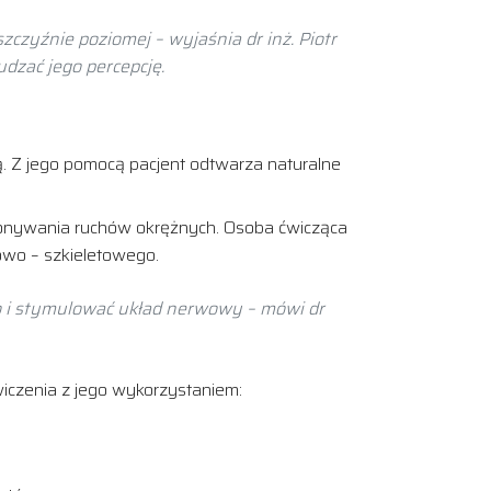
zczyźnie poziomej – wyjaśnia dr inż. Piotr
dzać jego percepcję.
wą. Z jego pomocą pacjent odtwarza naturalne
konywania ruchów okrężnych. Osoba ćwicząca
owo – szkieletowego.
o i stymulować układ nerwowy – mówi dr
iczenia z jego wykorzystaniem: