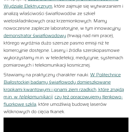
Wydziale Elektrycznym
, które zajmuje się wytwarzaniem i
analizą właściwości światłowodów ze szkieł
wieloskładnikowych oraz krzemionkowych. Mamy
nowoczesne zaplecze laboratoryjne, w tym innowacyjny
demonstrator światłowodowy
(trwają nad nim prace),
którego wyróżnia dużo szersze pasmo emisji niż te
komercyjnie dostępne. Lasery i źródła szerokopasmowe
wykorzystamy m.in. w teledetekcji, medycynie, systemach
pomiarowych i telekomunikacji kosmicznej.
Stawiamy na praktyczny charakter nauki.
W Politechnice
Białostockiej badamy światłowody domieszkowane
kropkami kwantowymi i jonami ziem rzadkich, które znajdą
m.in. w
telekomunikacji
,
czy też opracowujemy tlenkowo-
fluorkowe szkła,
które umożliwią budowę laserów
włóknowych do cięcia tkanek.