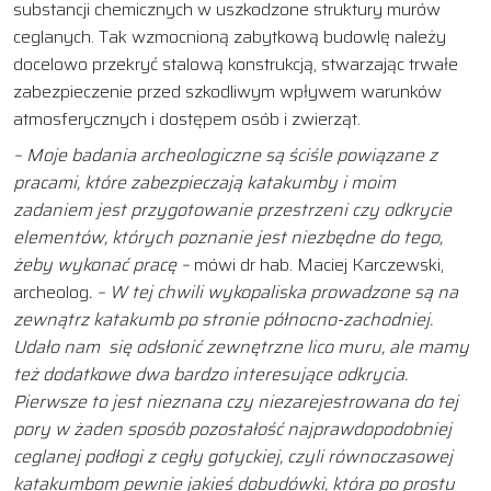
substancji chemicznych w uszkodzone struktury murów
ceglanych. Tak wzmocnioną zabytkową budowlę należy
docelowo przekryć stalową konstrukcją, stwarzając trwałe
zabezpieczenie przed szkodliwym wpływem warunków
atmosferycznych i dostępem osób i zwierząt.
– Moje badania archeologiczne są ściśle powiązane z
pracami, które zabezpieczają katakumby i moim
zadaniem jest przygotowanie przestrzeni czy odkrycie
elementów, których poznanie jest niezbędne do tego,
żeby wykonać pracę –
mówi dr hab. Maciej Karczewski,
archeolog
. – W tej chwili wykopaliska prowadzone są na
zewnątrz katakumb po stronie północno-zachodniej.
Udało nam się odsłonić zewnętrzne lico muru, ale mamy
też dodatkowe dwa bardzo interesujące odkrycia.
Pierwsze to jest nieznana czy niezarejestrowana do tej
pory w żaden sposób pozostałość najprawdopodobniej
ceglanej podłogi z cegły gotyckiej, czyli równoczasowej
katakumbom pewnie jakieś dobudówki, która po prostu