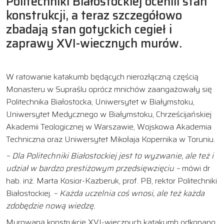
Politechniki Białostockiej ocenili stan
konstrukcji, a teraz szczegółowo
zbadają stan gotyckich cegieł i
zaprawy XVI-wiecznych murów.
W ratowanie katakumb będących nierozłączną częścią
Monasteru w Supraślu oprócz mnichów zaangażowały się
Politechnika Białostocka, Uniwersytet w Białymstoku,
Uniwersytet Medycznego w Białymstoku, Chrześcijańskiej
Akademii Teologicznej w Warszawie, Wojskowa Akademia
Techniczna oraz Uniwersytet Mikołaja Kopernika w Toruniu.
– Dla Politechniki Białostockiej jest to wyzwanie, ale też i
udział w bardzo prestiżowym przedsięwzięciu –
mówi dr
hab. inż. Marta Kosior-Kazberuk, prof. PB, rektor Politechniki
Białostockiej.
– Każda uczelnia coś wnosi, ale też każda
zdobędzie nową wiedzę.
Murowaną konstrukcję XVI-wiecznych katakumb odkopano