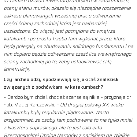
W ramach działań inwentaryzatorskich w katakumbach,
oceny stanu murów, okazało się niezbędne rozszerzenie
zakresu planowanych wcześniej prac o odtworzenie
części ściany zachodniej która jest najbardziej
uszkodzona. Co więcej, jest pochylona do wnętrza
katakumb i po prostu trzeba tam wykonać prace, które
będą polegały na zbudowaniu solidnego fundamentu i na
nim dopiero będzie odtwarzana część lica wewnętrznego
ściany zachodniej po to, żeby ustabilizować całą
konstrukcję.
Czy archeolodzy spodziewają się jakichś znalezisk
związanych z pochówkami w katakumbach?
– Bardzo bym chciał, chociaż szanse są nikłe – przyznaje dr
hab. Maciej Karczewski.
– Od drugiej połowy XX wieku
katakumby były regularnie plądrowane. Warto
przypomnieć, że osoby tam pochowane to nie tylko mnisi
z klasztoru supraskiego, ale to jest cała elita
Rzeczpospolitej Obojga Narodów z naciskiem na Wielkie