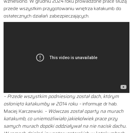
wzniesiono. W grudniu 2024 roku prowadzone prace służą
przede wszystkim przygotowaniu wnętrza katakumb do
ostatecznych działań zabezpieczających.
– Przede wszystkim podniesiony został dach, którym
osłonięto katakumby w 2014 roku –
informuje dr hab.
Maciej Karczewski.
– Wówczas został oparty na murach
katakumb, co uniemożliwiało jakiekolwiek prace przy
samych murach dopóki oddziaływał na nie nacisk dachu.