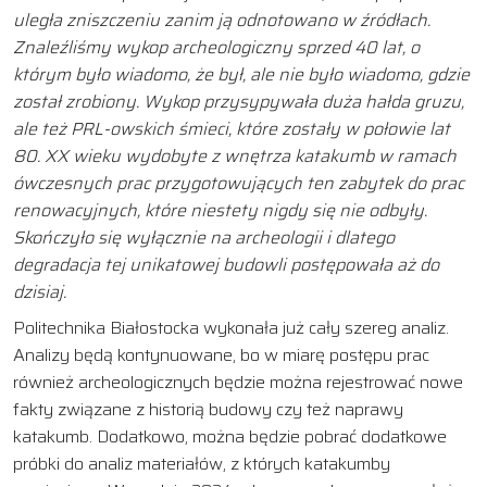
uległa zniszczeniu zanim ją odnotowano w źródłach.
Znaleźliśmy wykop archeologiczny sprzed 40 lat, o
którym było wiadomo, że był, ale nie było wiadomo, gdzie
został zrobiony. Wykop przysypywała duża hałda gruzu,
ale też PRL-owskich śmieci, które zostały w połowie lat
80. XX wieku wydobyte z wnętrza katakumb w ramach
ówczesnych prac przygotowujących ten zabytek do prac
renowacyjnych, które niestety nigdy się nie odbyły.
Skończyło się wyłącznie na archeologii i dlatego
degradacja tej unikatowej budowli postępowała aż do
dzisiaj.
Politechnika Białostocka wykonała już cały szereg analiz.
Analizy będą kontynuowane, bo w miarę postępu prac
również archeologicznych będzie można rejestrować nowe
fakty związane z historią budowy czy też naprawy
katakumb. Dodatkowo, można będzie pobrać dodatkowe
próbki do analiz materiałów, z których katakumby