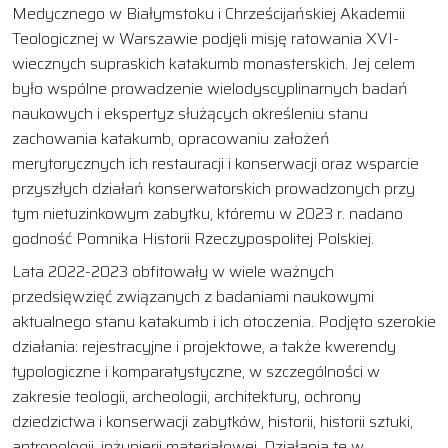
Medycznego w Białymstoku i Chrześcijańskiej Akademii
Teologicznej w Warszawie podjęli misję ratowania XVI-
wiecznych supraskich katakumb monasterskich. Jej celem
było wspólne prowadzenie wielodyscyplinarnych badań
naukowych i ekspertyz służących określeniu stanu
zachowania katakumb, opracowaniu założeń
merytorycznych ich restauracji i konserwacji oraz wsparcie
przyszłych działań konserwatorskich prowadzonych przy
tym nietuzinkowym zabytku, któremu w 2023 r. nadano
godność Pomnika Historii Rzeczypospolitej Polskiej.
Lata 2022-2023 obfitowały w wiele ważnych
przedsięwzięć związanych z badaniami naukowymi
aktualnego stanu katakumb i ich otoczenia. Podjęto szerokie
działania: rejestracyjne i projektowe, a także kwerendy
typologiczne i komparatystyczne, w szczególności w
zakresie teologii, archeologii, architektury, ochrony
dziedzictwa i konserwacji zabytków, historii, historii sztuki,
antropologii, inżynierii materiałowej. Działania te w