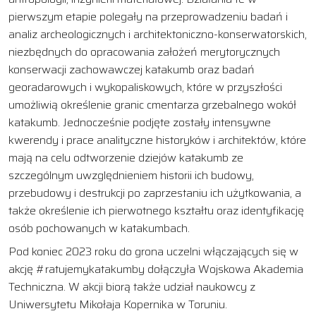
pierwszym etapie polegały na przeprowadzeniu badań i
analiz archeologicznych i architektoniczno-konserwatorskich,
niezbędnych do opracowania założeń merytorycznych
konserwacji zachowawczej katakumb oraz badań
georadarowych i wykopaliskowych, które w przyszłości
umożliwią określenie granic cmentarza grzebalnego wokół
katakumb. Jednocześnie podjęte zostały intensywne
kwerendy i prace analityczne historyków i architektów, które
mają na celu odtworzenie dziejów katakumb ze
szczególnym uwzględnieniem historii ich budowy,
przebudowy i destrukcji po zaprzestaniu ich użytkowania, a
także określenie ich pierwotnego kształtu oraz identyfikację
osób pochowanych w katakumbach.
Pod koniec 2023 roku do grona uczelni włączających się w
akcję #ratujemykatakumby dołączyła Wojskowa Akademia
Techniczna. W akcji biorą także udział naukowcy z
Uniwersytetu Mikołaja Kopernika w Toruniu.