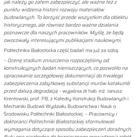
jak należy go zatem zabezpieczyć, ale ważne też z
punktu widzenia historii rozwoju materiałów
budowlanych. To korzyść przede wszystkim dla obiektu
historycznego, ale również bardzo ważne działania
poznawcze dla naszych pracowników. Myślę, że będą
owocowały interesującymi publikacjami naukowymi.
Politechnika Białostocka część badań ma już za sobą.
– Ocenę stadium zniszczenia rozpoczęliśmy od
konstrukcyjnych badań nieniszczących, co pozwoliło na
opracowanie szczegółowej dokumentacji do trwałego
zabezpieczenia zabytkowej substancji murów katakumb
przed dalszą degradacją –
wyjaśnia dr hab. inż. Janusz
Krentowski, prof. PB, z Katedry Konstrukcji Budowlanych i
Mechaniki Budowli Wydziału Budownictwa i Nauk o
Środowisku Politechniki Białostockiej.
– Pracownicy i
doktoranci Politechniki Białostockiej sformułowali
wymagania dotyczące sposobu zabezpieczeń doraźnych.
Były one niezbędne do bezpiecznego prowadzenia robót