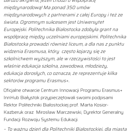
bardzo aktywna, jeżeli chodzi o współpracę
międzynarodową! Ma ponad 350 umów
międzynarodowych z partnerami z całej Europy i też ze
świata. Ogromnym sukcesem jest Uniwersytet
Europejski. Politechnika Białostocka zdobyła grant na
współpracę między uczelniami europejskimi. Politechnika
Białostocka prowadzi również liceum, a dla nas z punktu
widzenia Erasmusa, który często kojarzy się ze
szkolnictwem wyższym, ale w rzeczywistości to jest
właśnie edukacja szkolna, zawodowa, młodzieży,
edukacja dorosłych, co oznacza, że reprezentuje kilka
sektorów programu Erasmus+.
Oficjalne otwarcie Centrum Innowacji Programu Erasmus+
InnHub Białystok przypieczętowali swoimi podpisami
Rektor Politechniki Białostockiej prof. Marta Kosior-
Kazberuk oraz Mirosław Marczewski, Dyrektor Generalny
Fundacji Rozwoju Systemu Edukacji.
– To ważny dzień dla Politechniki Białostockiej, dla miasta