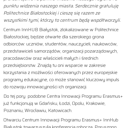
punktu widzenia naszego miasta. Serdecznie gratuluję
Politechnice Białostockiej i cieszę się razem ze
wszystkimi tymi, którzy to centrum będą współtworzyli.
Centrum InnHUB Białystok, zlokalizowane w Politechnice
Białostockiej, będzie otwarte dla szerokiego grona
odbiorców: uczniów, studentów, nauczycieli, naukowców,
przedstawicieli samorządów, organizacji pozarządowych,
pracodawców oraz właścicieli małych i średnich
przedsiębiorstw. Znajdą tu oni wsparcie w zakresie
korzystania z możliwości oferowanych przez europejskie
programy edukacyjne, co może stanowić kluczowy impuls
do rozwoju innowacyjności ich organizacji.
Do tej pory podobne Centra Innowacji Programu Erasmus+
już funkcjonują w Gdańsku, Łodzi, Opolu, Krakowie,
Poznaniu, Wrocławiu, Katowicach.
Otwarciu Centrum Innowacji Programu Erasmus+ InnHub
Białystok towarzyszyła konferencja robocza. Poruszono