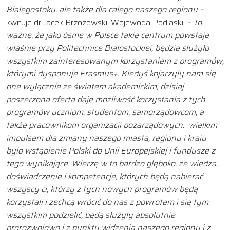
Białegostoku, ale także dla całego naszego regionu –
kwituje dr Jacek Brzozowski, Wojewoda Podlaski.
– To
ważne, że jako ósme w Polsce takie centrum powstaje
właśnie przy Politechnice Białostockiej, będzie służyło
wszystkim zainteresowanym korzystaniem z programów,
którymi dysponuje Erasmus+. Kiedyś kojarzyły nam się
one wyłącznie ze światem akademickim, dzisiaj
poszerzona oferta daje możliwość korzystania z tych
programów uczniom, studentom, samorządowcom, a
także pracownikom organizacji pozarządowych. wielkim
impulsem dla zmiany naszego miasta, regionu i kraju
było wstąpienie Polski do Unii Europejskiej i fundusze z
tego wynikające. Wierzę w to bardzo głęboko, że wiedza,
doświadczenie i kompetencje, których będą nabierać
wszyscy ci, którzy z tych nowych programów będą
korzystali i zechcą wrócić do nas z powrotem i się tym
wszystkim podzielić, będą służyły absolutnie
prorozwojowo i z punktu widzenia naszego regionu i z