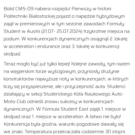
Bolid CMS-09 nabiera rozpędu! Pierwszy w historii
Politechniki Białostockiej pojazd o napędzie hybrydowym
zajął w premierowych w tym sezonie zawodach Formuły
Student w Austrii (21.07- 25.07.2024) trzykrotnie miejsca na
podium. W konkurencjach dynamicznych osiągnął 2. lokatę
w acceleration i endurance oraz 3. lokatę w konkurencji
skidpad.
Teraz mogło być już tylko lepiej! Kolejne zawody, tym razem
na węgierskim torze wyścigowym, przyniosły drużynie
konstruktorów najwyższe noty w konkurencjach, w których
liczy się przyspieszenie, ale i przyczepność auta. Studenci
działający w sekcji Studenckiego Koła Naukowego Auto-
Moto-Club odnieśli znowu sukcesy w konkurencjach
dynamicznych. W Formula Student East zajęli 1. miejsce w
skidpad oraz 1. miejsce w acceleration. A łatwo nie było!
Konkurencja była groźna, warunki pogodowe dawały się
we znaki. Temperatura przekraczała codziennie 30 stopni.