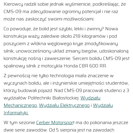
Kierowcy radzili sobie jednak wyśmienicie, podkreślając, że
CMS-09 ma zdecydowanie ogromny potencjał i nie raz
może nas zaskoczyć swoimi możliwościami.
Co powoduje, że bolid jest szybki, lekki i zwinny? Nowa
konstrukcja waży zaledwie około 218 kilogramów i pod
poszyciem z włókna węglowego kryje zmodyfikowany
silnik, unowocześniony układ zmiany biegów, udoskonaloną
konstrukcję nośną i zawieszenie. Sercem bolidu CMS-09 jest
spalinowy silnik z motocykla Honda CBR 600 RR.
Z pewnością nie tylko technologia miała znaczenie w
wyczynach bolidu, ale i inżynierskie umiejętności studentów,
którzy budowali pojazd. Nad CMS-09 pracowali studenci z 3
wydziałów Politechniki Białostockiej:
Wydziału
Mechanicznego
,
Wydziału Elektrycznego
i
Wydziału
Informatyki.
W tym sezonie
Cerber Motorspor
t ma do pokonania jeszcze
dwie serie zawodów. Od 5 sierpnia jest na zawodach