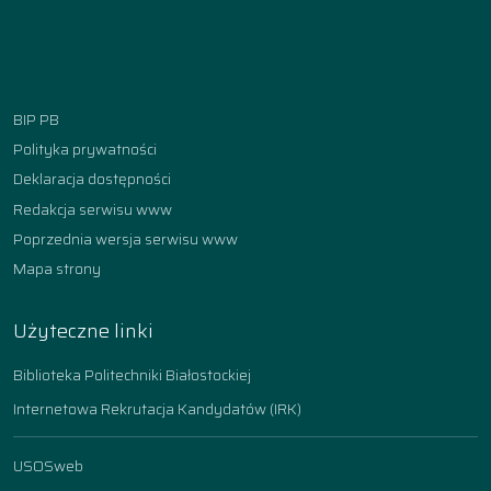
Facebook
Instagram
YouTube
TikTok
linkedin
BIP PB
Polityka prywatności
Deklaracja dostępności
Redakcja serwisu www
Poprzednia wersja serwisu www
Mapa strony
Użyteczne linki
Biblioteka Politechniki Białostockiej
Internetowa Rekrutacja Kandydatów (IRK)
USOSweb