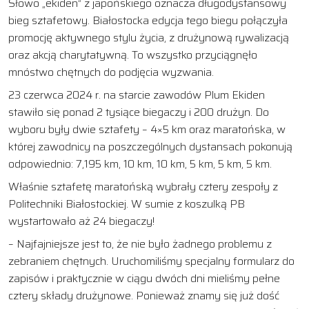
Słowo „ekiden” z japońskiego oznacza długodystansowy
bieg sztafetowy. Białostocka edycja tego biegu połączyła
promocję aktywnego stylu życia, z drużynową rywalizacją
oraz akcją charytatywną. To wszystko przyciągnęło
mnóstwo chętnych do podjęcia wyzwania.
23 czerwca 2024 r. na starcie zawodów Plum Ekiden
stawiło się ponad 2 tysiące biegaczy i 200 drużyn. Do
wyboru były dwie sztafety – 4×5 km oraz maratońska, w
której zawodnicy na poszczególnych dystansach pokonują
odpowiednio: 7,195 km, 10 km, 10 km, 5 km, 5 km, 5 km.
Właśnie sztafetę maratońską wybrały cztery zespoły z
Politechniki Białostockiej. W sumie z koszulką PB
wystartowało aż 24 biegaczy!
– Najfajniejsze jest to, że nie było żadnego problemu z
zebraniem chętnych. Uruchomiliśmy specjalny formularz do
zapisów i praktycznie w ciągu dwóch dni mieliśmy pełne
cztery składy drużynowe. Ponieważ znamy się już dość