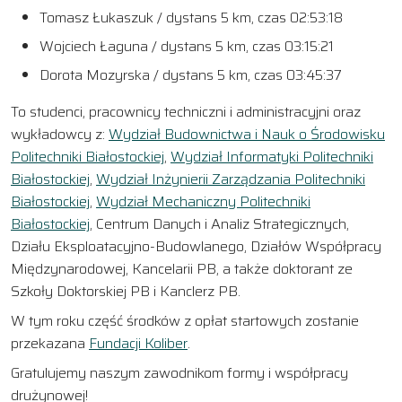
Tomasz Łukaszuk / dystans 5 km, czas 02:53:18
Wojciech Łaguna / dystans 5 km, czas 03:15:21
Dorota Mozyrska / dystans 5 km, czas 03:45:37
To studenci, pracownicy techniczni i administracyjni oraz
wykładowcy z:
Wydział Budownictwa i Nauk o Środowisku
Politechniki Białostockiej
,
Wydział Informatyki Politechniki
Białostockiej
,
Wydział Inżynierii Zarządzania Politechniki
Białostockiej
,
Wydział Mechaniczny Politechniki
Białostockiej
, Centrum Danych i Analiz Strategicznych,
Działu Eksploatacyjno-Budowlanego, Działów Współpracy
Międzynarodowej, Kancelarii PB, a także doktorant ze
Szkoły Doktorskiej PB i Kanclerz PB.
W tym roku część środków z opłat startowych zostanie
przekazana
Fundacji Koliber
.
Gratulujemy naszym zawodnikom formy i współpracy
drużynowej!