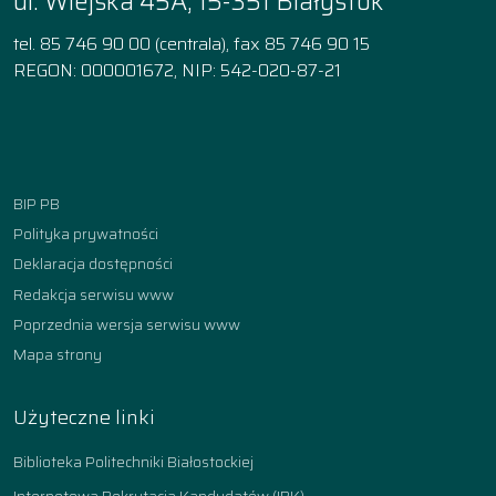
ul. Wiejska 45A, 15-351 Białystok
tel. 85 746 90 00 (centrala), fax 85 746 90 15
REGON: 000001672, NIP: 542-020-87-21
Facebook
Instagram
YouTube
TikTok
linkedin
BIP PB
Polityka prywatności
Deklaracja dostępności
Redakcja serwisu www
Poprzednia wersja serwisu www
Mapa strony
Użyteczne linki
Biblioteka Politechniki Białostockiej