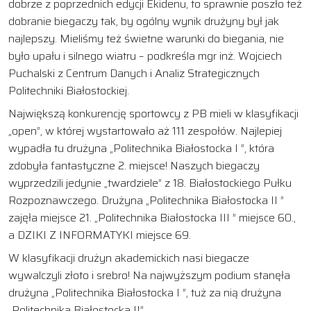
dobrze z poprzednich edycji Ekidenu, to sprawnie poszło też
dobranie biegaczy tak, by ogólny wynik drużyny był jak
najlepszy. Mieliśmy też świetne warunki do biegania, nie
było upału i silnego wiatru – podkreśla mgr inż. Wojciech
Puchalski z Centrum Danych i Analiz Strategicznych
Politechniki Białostockiej.
Największą konkurencję sportowcy z PB mieli w klasyfikacji
„open”, w której wystartowało aż 111 zespołów. Najlepiej
wypadła tu drużyna „Politechnika Białostocka I ”, która
zdobyła fantastyczne 2. miejsce! Naszych biegaczy
wyprzedzili jedynie „twardziele” z 18. Białostockiego Pułku
Rozpoznawczego. Drużyna „Politechnika Białostocka II ”
zajęła miejsce 21. „Politechnika Białostocka III ” miejsce 60.,
a DZIKI Z INFORMATYKI miejsce 69.
W klasyfikacji drużyn akademickich nasi biegacze
wywalczyli złoto i srebro! Na najwyższym podium stanęła
drużyna „Politechnika Białostocka I ”, tuż za nią drużyna
„Politechnika Białostocka II”.