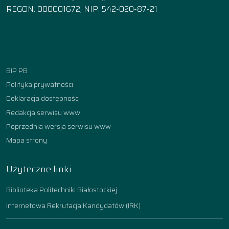
REGON: 000001672, NIP: 542-020-87-21
Facebook
Instagram
YouTube
TikTok
linkedin
BIP PB
Polityka prywatności
Deklaracja dostępności
Redakcja serwisu www
Poprzednia wersja serwisu www
Mapa strony
Użyteczne linki
Biblioteka Politechniki Białostockiej
Internetowa Rekrutacja Kandydatów (IRK)