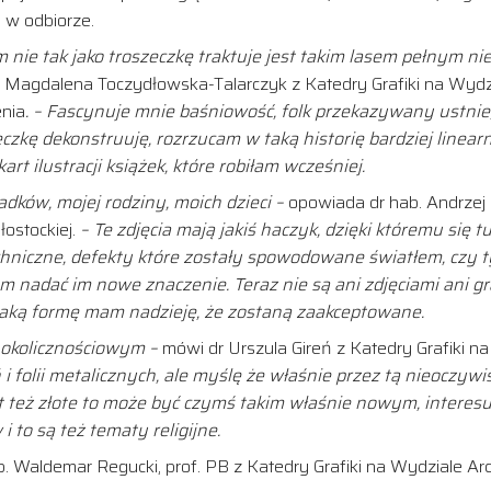
 w odbiorze.
 nie tak jako troszeczkę traktuje jest takim lasem pełnym ni
Magdalena Toczydłowska-Talarczyk z Katedry Grafiki na Wydziale
enia
. – Fascynuje mnie baśniowość, folk przekazywany ustnie, c
eczkę dekonstruuję, rozrzucam w taką historię bardziej linea
art ilustracji książek, które robiłam wcześniej.
adków, mojej rodziny, moich dzieci –
opowiada dr hab. Andrzej 
łostockiej.
– Te zdjęcia mają jakiś haczyk, dzięki któremu się 
chniczne,
defekty które zostały spowodowane światłem, czy 
łem nadać im
nowe znaczenie. T
eraz nie są ani zdjęciami ani g
 taką formę mam
nadzieję,
że zostaną
za
akceptowane.
 okolicznościowym –
mówi dr Urszula Gireń z Katedry Grafiki na 
i folii metalicznych, ale myślę że właśnie przez tą nieoczywis
est też złote to może być czymś takim właśnie nowym, interesu
to są też tematy religijne.
Waldemar Regucki, prof. PB z Katedry Grafiki na Wydziale Archit