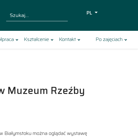
PL
Szukaj dla:
Szukaj
łpraca
Kształcenie
Kontakt
Po zajęciach
ej w Muzeum Rzeźby
w Białymstoku można oglądać wystawę