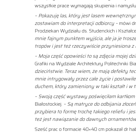
wszystkie prace wymagają skupienia i namysłu
– Pokazuję las, który jest lasem wewnętrznym
zostawiam do interpretacji odbiorcy –
mówi dr 
Prodziekan Wydziału ds. Studenckich i Kształc
mnie fajnym punktem wyjścia, ale ja je trosz
tropów i jest też rzeczywiście przyniesiona z k
– Moja część opowieści to są zdjęcia mojej dzi
Grafiki na Wydziale Architektury Politechniki Bia
dzieciństwie. Te
raz wiem, że
mają defekty te
mnie intrygowały przez całe życie i postawi
duchem,
który zamieniony w taki kształt i w
– Swoją część wystawy poświęciłam kartkom
Białostockiej.
– Są matryce do odbijania złoceń 
przybiera to formę trochę takiego reliefu i j
też jest nawiązanie do dawnych ornamentów i 
Sześć prac o formacie 40×40 cm pokazał dr hab. 