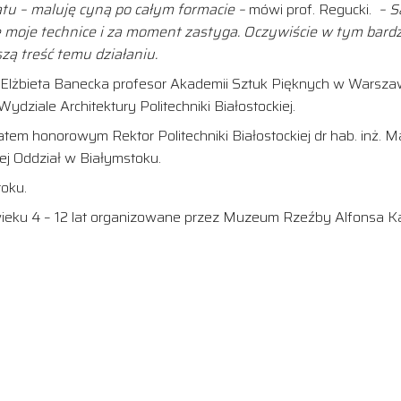
tu – maluję cyną po całym formacie –
mówi prof. Regucki.
– S
 moje technice i za moment zastyga. Oczywiście w tym bardz
zą treść temu działaniu.
Elżbieta Banecka profesor Akademii Sztuk Pięknych w Warszawie
dziale Architektury Politechniki Białostockiej.
em honorowym Rektor Politechniki Białostockiej dr hab. inż. M
ej Oddział w Białymstoku.
oku.
 wieku 4 – 12 lat organizowane przez Muzeum Rzeźby Alfonsa