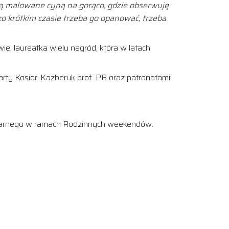
ą malowane cyną na gorąco, gdzie obserwuję
o krótkim czasie trzeba go opanować, trzeba
, laureatka wielu nagród, która w latach
arty Kosior-Kazberuk prof. PB oraz patronatami
 Karnego w ramach Rodzinnych weekendów.