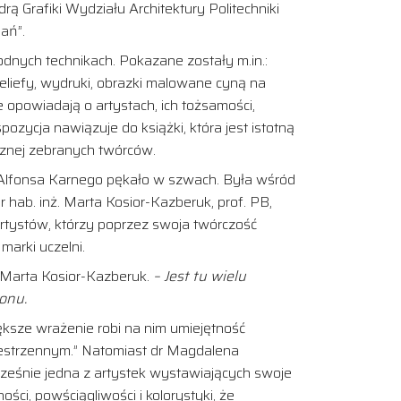
ą Grafiki Wydziału Architektury Politechniki
ań”.
nych technikach. Pokazane zostały m.in.:
, reliefy, wydruki, obrazki malowane cyną na
e opowiadają o artystach, ich tożsamości,
pozycja nawiązuje do książki, która jest istotną
icznej zebranych twórców.
lfonsa Karnego pękało w szwach. Była wśród
 dr hab. inż. Marta Kosior-Kazberuk, prof. PB,
artystów, którzy poprzez swoja twórczość
marki uczelni.
 Marta Kosior-Kazberuk.
– Jest tu wielu
ionu.
iększe wrażenie robi na nim umiejętność
przestrzennym.” Natomiast dr Magdalena
ocześnie jedna z artystek wystawiających swoje
ci, powściągliwości i kolorystyki, że