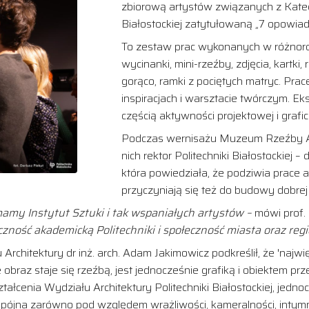
zbiorową artystów związanych z Katedr
Białostockiej zatytułowaną „7 opowiad
To zestaw prac wykonanych w różnorod
wycinanki, mini-rzeźby, zdjęcia, kartki
gorąco, ramki z pociętych matryc. Prac
inspiracjach i warsztacie twórczym. Eks
częścią aktywności projektowej i graf
Podczas wernisażu Muzeum Rzeźby A
nich rektor Politechniki Białostockiej –
która powiedziała, że podziwia prace 
przyczyniają się też do budowy dobrej 
 mamy Instytut Sztuki i tak wspaniałych artystów –
mówi prof.
czność akademicką Politechniki i społeczność miasta oraz reg
rchitektury dr inż. arch. Adam Jakimowicz podkreślił, że 'najw
e obraz staje się rzeźbą, jest jednocześnie grafiką i obiektem 
tałcenia Wydziału Architektury Politechniki Białostockiej, jedn
pójna zarówno pod względem wrażliwości, kameralności, intymnoś