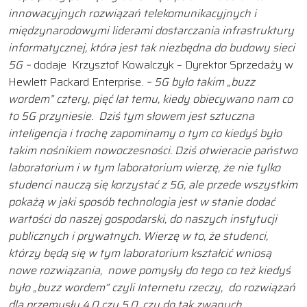
innowacyjnych rozwiązań telekomunikacyjnych i
międzynarodowymi liderami dostarczania infrastruktury
informatycznej, która jest tak niezbędna do budowy sieci
5G –
dodaje Krzysztof Kowalczyk – Dyrektor Sprzedaży w
Hewlett Packard Enterprise.
– 5G było takim „buzz
wordem” cztery, pięć lat temu, kiedy obiecywano nam co
to 5G przyniesie. Dziś tym słowem jest sztuczna
inteligencja i trochę zapominamy o tym co kiedyś było
takim nośnikiem nowoczesności. Dziś otwieracie państwo
laboratorium i w tym laboratorium wierzę, że nie tylko
studenci nauczą się korzystać z 5G, ale przede wszystkim
pokażą w jaki sposób technologia jest w stanie dodać
wartości do naszej gospodarski, do naszych instytucji
publicznych i prywatnych. Wierzę w to, że studenci,
którzy będą się w tym laboratorium kształcić wniosą
nowe rozwiązania, nowe pomysły do tego co też kiedyś
było „buzz wordem” czyli Internetu rzeczy, do rozwiązań
dla przemysłu 4.0 czy 5.0, czy do tak zwanych