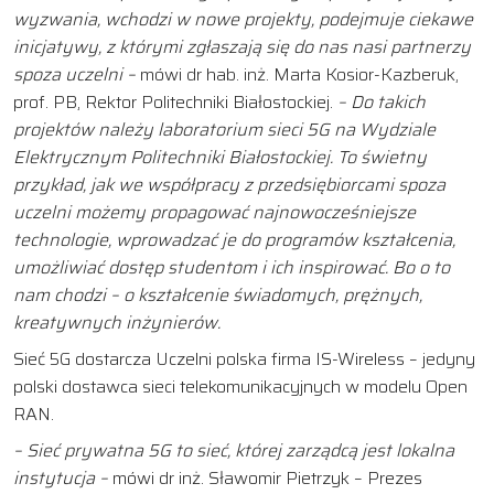
wyzwania,
wchodzi w nowe projekty,
podejmuje ciekawe
inicjatywy,
z którymi z
głaszają się do nas n
asi partnerzy
spoza uczelni –
mówi dr hab. inż. Marta Kosior-Kazberuk,
prof. PB, Rektor Politechniki Białostockiej.
– D
o takich
projektów należy l
aboratorium sieci
5G
na W
ydziale
E
lektrycznym Politechniki Białostockiej. T
o świetny
przykład,
jak we współpracy z przedsiębiorcami spoza
uczelni możemy propagować najnowocześniejsze
technologie,
wprowadzać je do programów kształcenia,
umożliwiać
dostęp studentom i ich
inspirować.
Bo o to
nam chodzi –
o kształcenie świadomych,
prężnych,
kreatywnych inżynierów.
Sieć 5G dostarcza Uczelni polska firma IS-Wireless – jedyny
polski dostawca sieci telekomunikacyjnych w modelu Open
RAN.
– Sieć prywatna 5G to sieć, której zarządcą jest lokalna
instytucja –
mówi dr inż. Sławomir Pietrzyk – Prezes