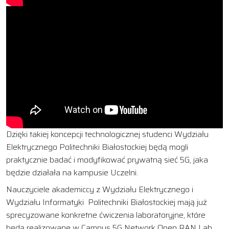
Dzięki takiej koncepcji technologicznej studenci Wydziału
Elektrycznego Politechniki Białostockiej będą mogli
praktycznie badać i modyfikować prywatną sieć 5G, jaka
będzie działała na kampusie Uczelni.
Nauczyciele akademiccy z Wydziału Elektrycznego i
Wydziału Informatyki Politechniki Białostockiej mają już
sprecyzowane konkretne ćwiczenia laboratoryjne, które
będą realizowane w Campus 5G Network Open RAN Lab.