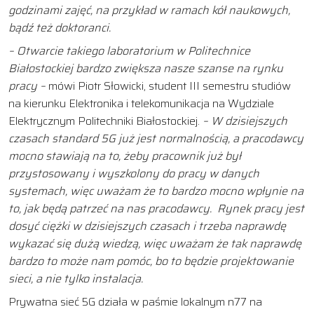
godzinami zajęć, na przykład w ramach kół naukowych,
bądź też doktoranci.
– Otwarcie takiego laboratorium w Politechnice
Białostockiej bardzo zwiększa nasze szanse na rynku
pracy –
mówi Piotr Słowicki, student III semestru studiów
na kierunku Elektronika i telekomunikacja na Wydziale
Elektrycznym Politechniki Białostockiej.
– W dzisiejszych
czasach standard 5G już jest normalnością, a pracodawcy
mocno stawiają na to, żeby pracownik już był
przystosowany i wyszkolony do pracy w danych
systemach, więc uważam że to bardzo mocno wpłynie na
to, jak będą patrzeć na nas pracodawcy. Rynek pracy jest
dosyć ciężki w dzisiejszych czasach i trzeba naprawdę
wykazać się dużą wiedzą, więc uważam że tak naprawdę
bardzo to może nam pomóc, b
o to będzie projektowanie
sieci,
a nie tylko instalacja.
Prywatna sieć 5G działa w paśmie lokalnym n77 na