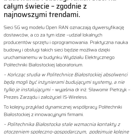
całym świecie – zgodnie z
najnowszymi trendami.
Sieci 5G wg modelu Open RAN oznaczają dywersyfikację
dostawców, a co za tym idzie –udział lokalnych
producentów sprzętu i oprogramowania. Praktyczna nauka
budowy i obsługi takich sieci będzie możliwa dzięki
uruchamianemu w budynku Wydziału Elektrycznego
Politechniki Białostockiej laboratorium.
– Kończąc studia w Politechnice Białostockiej absolwenci
będą mogli być inżynierami budującymi systemy, a nie
tylko je instalującymi –
wyjaśnia dr inż. Sławomir Pietrzyk –
Prezes Zarządu i założyciel IS-Wireless.
To kolejny przykład dynamicznej współpracy Politechniki
Białostockiej z innowacyjnymi firmami.
–
Politechnika Białostocka stale wzmacnia kontakty z
otoczeniem społeczno-gospodarczym,
podejmuje kolejne