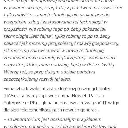
mnie to będzie naprawdę wspaniałe doznanie i duże
wyzwanie do tego, żeby tutaj z państwem pracować i nie
tylko mówić o samej technologii, ale szukać przede
wszystkim usług i zastosowania tej technologii w
przyszłości. Nie robimy tego po, żeby pokazać jak
technologia „jest fajna”, tylko robimy to po to, żeby
pokazać jak możemy przyspieszyć rozwój gospodarczy,
jak możemy zainwestować w nową technologię,
zbudować nowe formuły wykorzystując właśnie sieci
prywatne, które, mam nadzieję, będą w Polsce kwitły.
Wierzę też, że przy dużym udziale państwa
zapoczątkujemy rozwój tej sieci.
Firma zbudowała infrastrukturę rozproszonych anten
(DAS), a serwery zapewniła firma Hewlett Packard
Enterprise (HPE) – globalny dostawca rozwiązań IT w tym
dla sieci telekomunikacyjnych nowych generacji.
– To laboratorium jest doskonałym przykładem
współpracy pomiędzy uczelnią a polskimi dostawcami