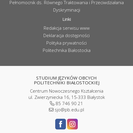
Pełnomocnik ds. Równego Traktowania i Przeciwdziałania
Dyskryminacji
Linki
Redakcja serwisu www
Deklaracja dostępności
Polityka prywatności
Politechnika Białostocka
STUDIUM JĘZYKÓW OBCYCH
POLITECHNIKI BIAŁOSTOCKIEJ
Centrum Nowoczesnego Kształcenia
ul. Zwierzyniecka 16, 15-333 Białystok
85 746 90 21
sjo@pb.edu.pl