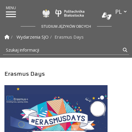
Przełącz
Politechnika Białostock
STUDIUM JĘZYKÓW OBCYCH
Strona Główna
Wydarzenia SJO
Erasmus Days
Szukaj informacji
Sz
Erasmus Days