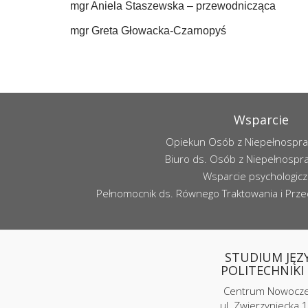
mgr Aniela Staszewska – przewodnicząca
mgr Greta Głowacka-Czarnopyś
Wsparcie
Opiekun Osób z Niepełnospr
Biuro ds. Osób z Niepełnospr
Wsparcie psychologic
Pełnomocnik ds. Równego Traktowania i Przec
STUDIUM JĘZ
POLITECHNIKI 
Centrum Nowoczes
ul. Zwierzyniecka 1