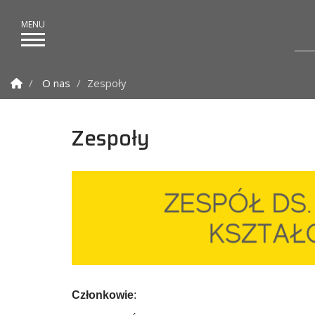
Strona Główna
O nas
Zespoły
Zespoły
Członkowie
: