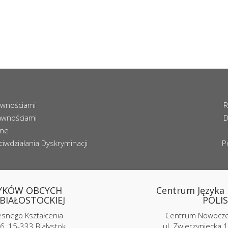
awnościami
R
awnościami
D
zne
iwdziałania Dyskryminacji
P
YKÓW OBCYCH
Centrum Języka i
BIAŁOSTOCKIEJ
POLIS
nego Kształcenia
Centrum Nowoczes
6, 15-333 Białystok
ul. Zwierzyniecka 1