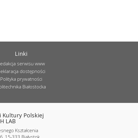
Linki
edakcja serwisu www
eklaracja dostępności
Polityka prywatności
olitechnika Białostocka
 Kultury Polskiej
H LAB
nego Kształcenia
6, 15-333 Białystok