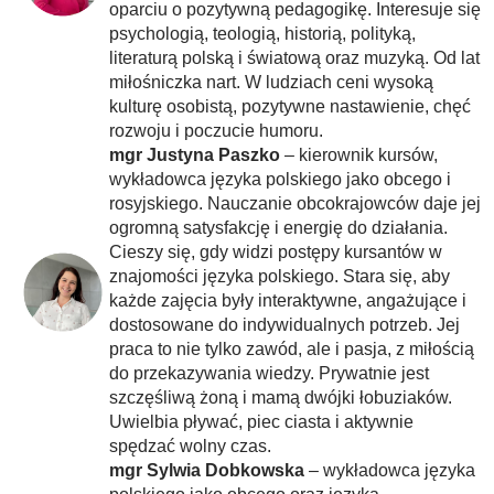
oparciu o pozytywną pedagogikę. Interesuje się
psychologią, teologią, historią, polityką,
literaturą polską i światową oraz muzyką. Od lat
miłośniczka nart. W ludziach ceni wysoką
kulturę osobistą, pozytywne nastawienie, chęć
rozwoju i poczucie humoru.
mgr Justyna Paszko
– kierownik kursów,
wykładowca języka polskiego jako obcego i
rosyjskiego. Nauczanie obcokrajowców daje jej
ogromną satysfakcję i energię do działania.
Cieszy się, gdy widzi postępy kursantów w
znajomości języka polskiego. Stara się, aby
każde zajęcia były interaktywne, angażujące i
dostosowane do indywidualnych potrzeb. Jej
praca to nie tylko zawód, ale i pasja, z miłością
do przekazywania wiedzy. Prywatnie jest
szczęśliwą żoną i mamą dwójki łobuziaków.
Uwielbia pływać, piec ciasta i aktywnie
spędzać wolny czas.
mgr Sylwia Dobkowska
– wykładowca języka