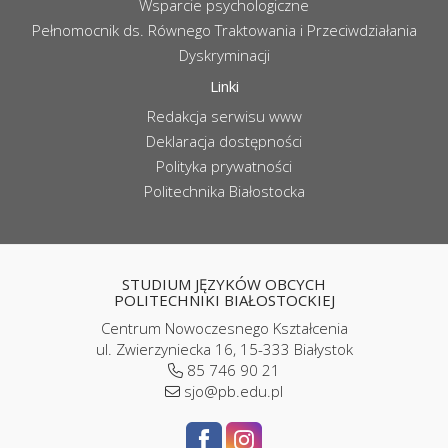
Wsparcie psychologiczne
Pełnomocnik ds. Równego Traktowania i Przeciwdziałania
Dyskryminacji
Linki
Redakcja serwisu www
Deklaracja dostępności
Polityka prywatności
Politechnika Białostocka
STUDIUM JĘZYKÓW OBCYCH
POLITECHNIKI BIAŁOSTOCKIEJ
Centrum Nowoczesnego Kształcenia
ul. Zwierzyniecka 16, 15-333 Białystok
85 746 90 21
sjo@pb.edu.pl