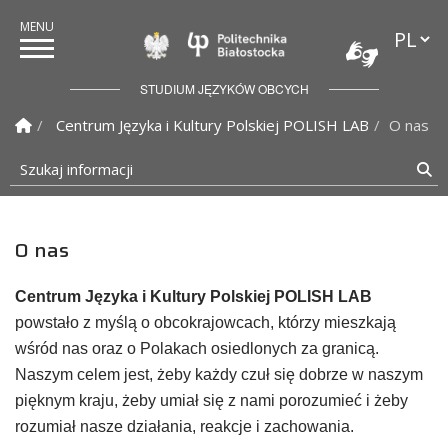
Przełąc
Politechnika Białostock
STUDIUM JĘZYKÓW OBCYCH
Strona Główna
Centrum Języka i Kultury Polskiej POLISH LAB
O nas
Szukaj informacji
Sz
O nas
Centrum Języka i Kultury Polskiej POLISH LAB
powstało z myślą o obcokrajowcach, którzy mieszkają
wśród nas oraz o Polakach osiedlonych za granicą.
Naszym celem jest, żeby każdy czuł się dobrze w naszym
pięknym kraju, żeby umiał się z nami porozumieć i żeby
rozumiał nasze działania, reakcje i zachowania.