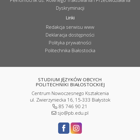
Pełnomocnik ds. Równego Traktowania i Przeciwdziałania
Dyskryminacji
Linki
Redakcja serwisu www
Deklaracja dostępności
Polityka prywatności
Politechnika Białostocka
STUDIUM JĘZYKÓW OBCYCH
POLITECHNIKI BIAŁOSTOCKIEJ
Centrum Nowoczesnego Kształcenia
ul. Zwierzyniecka 16, 15-333 Białystok
85 746 90 21
sjo@pb.edu.pl