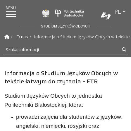
Przełącz
Politechnika Białostock
STUDIUM JĘZYKÓW OBCYCH
Strona Główna
O nas
Informacja o Studium Języków Obcych w tekście
Szukaj informacji
Sz
Informacja o Studium Języków Obcych w
tekście łatwym do czytania – ETR
Studium Języków Obcych to jednostka
Politechniki Białostockiej, która:
prowadzi zajęcia dla studentów z języków:
angielski, niemiecki, rosyjski oraz