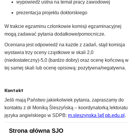
wypowiedź ustna na temat pracy zawodowej
prezentacja projektu doktorskiego
W trakcie egzaminu członkowie komisji egzaminacyjnej
mogą zadawać pytania dodatkowe/pomocnicze.
Oceniana jest odpowiedź na każde z zadań, stąd komisja
wystawia trzy oceny cząstkowe w skali 2,0
(niedostateczny)-5,0 (bardzo dobry) oraz ocenę końcową w
tej samej skali lub ocenę opisową: pozytywna/negatywna.
Kontakt
Jeśli mają Państwo jakiekolwiek pytania, zapraszamy do
kontaktu z dr Moniką Śleszyńską – koordynatorką lektoratu
języka angielskiego w SDPB:
m.sleszynska [at] pb.edu.pl
.
Strona główna SJO