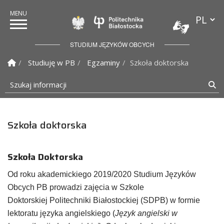
Przełącz
Politechnika Białostock
STUDIUM JĘZYKÓW OBCYCH
Strona Główna
Studiuję w PB
Egzaminy
Szkoła doktorska
Szukaj informacji
Sz
Szkoła doktorska
Szkoła Doktorska
Od roku akademickiego 2019/2020 Studium Języków
Obcych PB prowadzi zajęcia w Szkole
Doktorskiej Politechniki Białostockiej (SDPB) w formie
lektoratu języka angielskiego (
Język angielski w