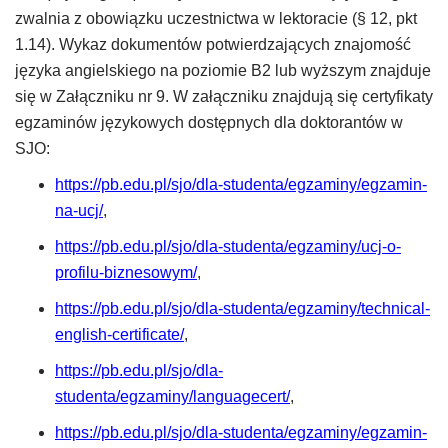
zwalnia z obowiązku uczestnictwa w lektoracie (§ 12, pkt
1.14). Wykaz dokumentów potwierdzających znajomość
języka angielskiego na poziomie B2 lub wyższym znajduje
się w Załączniku nr 9. W załączniku znajdują się certyfikaty
egzaminów językowych dostępnych dla doktorantów w
SJO:
https://pb.edu.pl/sjo/dla-studenta/egzaminy/egzamin-
na-ucj/
,
https://pb.edu.pl/sjo/dla-studenta/egzaminy/ucj-o-
profilu-biznesowym/
,
https://pb.edu.pl/sjo/dla-studenta/egzaminy/technical-
english-certificate/
,
https://pb.edu.pl/sjo/dla-
studenta/egzaminy/languagecert/
,
https://pb.edu.pl/sjo/dla-studenta/egzaminy/egzamin-