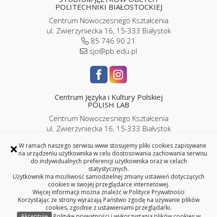
POLITECHNIKI BIAŁOSTOCKIEJ
Centrum Nowoczesnego Kształcenia
ul. Zwierzyniecka 16, 15-333 Białystok
85 746 90 21
sjo@pb.edu.pl
Centrum Języka i Kultury Polskiej
POLISH LAB
Centrum Nowoczesnego Kształcenia
ul. Zwierzyniecka 16, 15-333 Białystok
pokój P2/06
×
W ramach naszego serwisu www stosujemy pliki cookies zapisywane
85 746 9143 |
786 989 286
na urządzeniu użytkownika w celu dostosowania zachowania serwisu
iplc@pb.edu.pl |
kursypl@pb.edu.pl
do indywidualnych preferencji użytkownika oraz w celach
statystycznych.
Użytkownik ma możliwość samodzielnej zmiany ustawień dotyczących
cookies w swojej przeglądarce internetowej.
Więcej informacji można znaleźć w
Polityce Prywatności
Korzystając ze strony wyrażają Państwo zgodę na używanie plików
Copyright © 2026 Politechnika Białostocka
cookies, zgodnie z ustawieniami przeglądarki.
Akceptuję
Politykę prywatności i wykorzystania plików cookies w