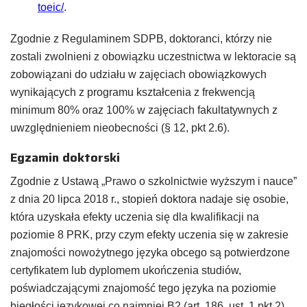
toeic/
.
Zgodnie z Regulaminem SDPB, doktoranci, którzy nie
zostali zwolnieni z obowiązku uczestnictwa w lektoracie są
zobowiązani do udziału w zajęciach obowiązkowych
wynikających z programu kształcenia z frekwencją
minimum 80% oraz 100% w zajęciach fakultatywnych z
uwzględnieniem nieobecności (§ 12, pkt 2.6).
Egzamin doktorski
Zgodnie z Ustawą „Prawo o szkolnictwie wyższym i nauce”
z dnia 20 lipca 2018 r., stopień doktora nadaje się osobie,
która uzyskała efekty uczenia się dla kwalifikacji na
poziomie 8 PRK, przy czym efekty uczenia się w zakresie
znajomości nowożytnego języka obcego są potwierdzone
certyfikatem lub dyplomem ukończenia studiów,
poświadczającymi znajomość tego języka na poziomie
biegłości językowej co najmniej B2 (art. 186, ust. 1 pkt 2).