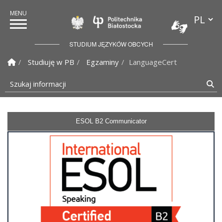
Przełącz
Politechnika Białostock
STUDIUM JĘZYKÓW OBCYCH
Strona Główna
Studiuję w PB
Egzaminy
LanguageCert
Szukaj informacji
Sz
ESOL B2 Communicator
Studium Języków Obcych