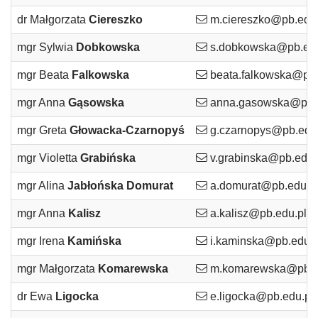
dr Małgorzata
Ciereszko
m.ciereszko@pb.edu.
mgr Sylwia
Dobkowska
s.dobkowska@pb.edu
mgr Beata
Falkowska
beata.falkowska@pb.
mgr Anna
Gąsowska
anna.gasowska@pb.e
mgr Greta
Głowacka-Czarnopyś
g.czarnopys@pb.edu.
mgr Violetta
Grabińska
v.grabinska@pb.edu.
mgr Alina
Jabłońska Domurat
a.domurat@pb.edu.p
mgr Anna
Kalisz
a.kalisz@pb.edu.pl
mgr Irena
Kamińska
i.kaminska@pb.edu.p
mgr Małgorzata
Komarewska
m.komarewska@pb.e
dr Ewa
Ligocka
e.ligocka@pb.edu.pl