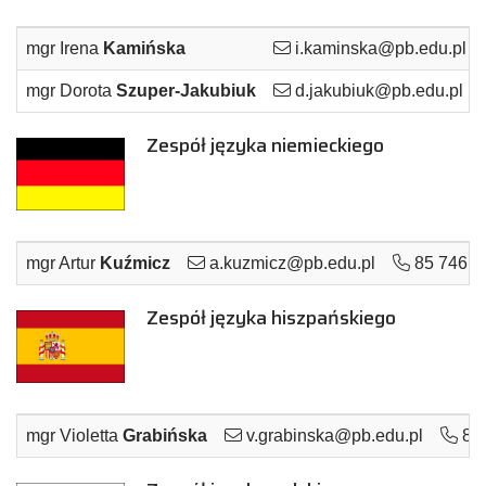
mgr Irena
Kamińska
i.kaminska@pb.edu.pl
mgr Dorota
Szuper-Jakubiuk
d.jakubiuk@pb.edu.pl
Zespół języka niemieckiego
mgr Artur
Kuźmicz
a.kuzmicz@pb.edu.pl
85 746 9
Zespół języka hiszpańskiego
mgr Violetta
Grabińska
v.grabinska@pb.edu.pl
85 