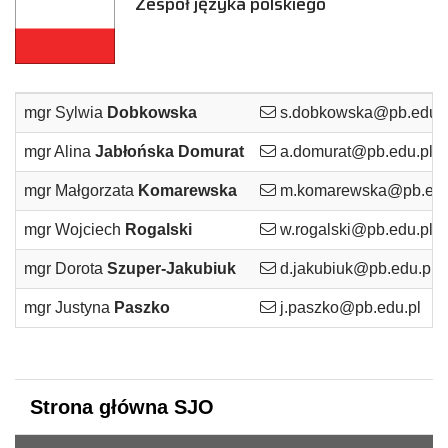
Zespół języka polskiego
mgr Sylwia
Dobkowska
s.dobkowska@pb.edu.p
mgr Alina
Jabłońska Domurat
a.domurat@pb.edu.pl
mgr Małgorzata
Komarewska
m.komarewska@pb.edu
mgr Wojciech
Rogalski
w.rogalski@pb.edu.pl
mgr Dorota
Szuper-Jakubiuk
d.jakubiuk@pb.edu.pl
mgr Justyna
Paszko
j.paszko@pb.edu.pl
Strona główna SJO