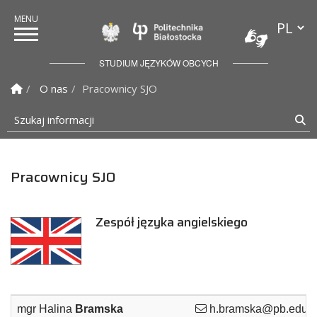
Przełącz
Politechnika Białostock
STUDIUM JĘZYKÓW OBCYCH
Strona Główna
O nas
Pracownicy SJO
Szukaj informacji
Sz
Pracownicy SJO
Zespół języka angielskiego
mgr Halina
Bramska
h.bramska@pb.edu.p