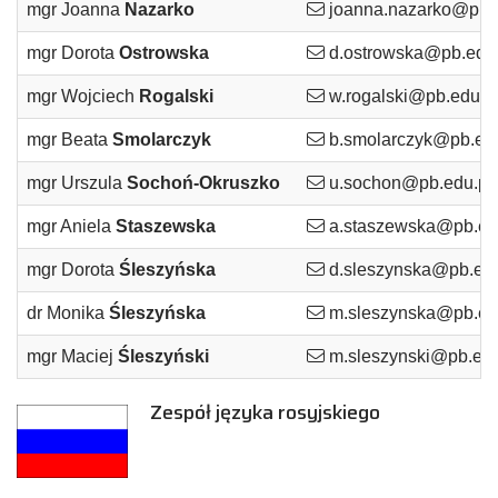
mgr Joanna
Nazarko
joanna.nazarko@pb.e
mgr Dorota
Ostrowska
d.ostrowska@pb.edu.
mgr Wojciech
Rogalski
w.rogalski@pb.edu.p
mgr Beata
Smolarczyk
b.smolarczyk@pb.edu
mgr Urszula
Sochoń-Okruszko
u.sochon@pb.edu.pl
mgr Aniela
Staszewska
a.staszewska@pb.ed
mgr Dorota
Śleszyńska
d.sleszynska@pb.edu
dr Monika
Śleszyńska
m.sleszynska@pb.ed
mgr Maciej
Śleszyński
m.sleszynski@pb.edu
Zespół języka rosyjskiego