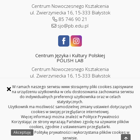
Centrum Nowoczesnego Kształcenia
ul. Zwierzyniecka 16, 15-333 Białystok
85 746 90 21
sjo@pb.edu.pl
Centrum Języka i Kultury Polskiej
POLISH LAB
Centrum Nowoczesnego Kształcenia
ul. Zwierzyniecka 16, 15-333 Białystok
pokój P2/06
×
W ramach naszego serwisu www stosujemy pliki cookies zapisywane
85 746 9143 |
786 989 286
na urządzeniu użytkownika w celu dostosowania zachowania serwisu
iplc@pb.edu.pl |
kursypl@pb.edu.pl
do indywidualnych preferencji użytkownika oraz w celach
statystycznych.
Użytkownik ma możliwość samodzielnej zmiany ustawień dotyczących
cookies w swojej przeglądarce internetowej.
Więcej informacji można znaleźć w
Polityce Prywatności
Korzystając ze strony wyrażają Państwo zgodę na używanie plików
Copyright © 2026 Politechnika Białostocka
cookies, zgodnie z ustawieniami przeglądarki.
Akceptuję
Politykę prywatności i wykorzystania plików cookies w
serwisie.