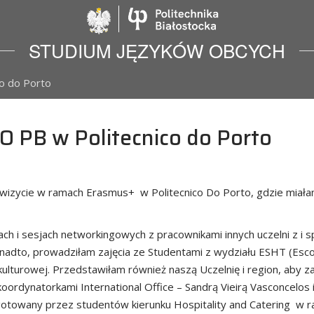
Politechnika Biało
STUDIUM JĘZYKÓW OBCYCH
co do Porto
O PB w Politecnico do Porto
wizycie w ramach Erasmus+ w Politecnico Do Porto, gdzie miałam
 i sesjach networkingowych z pracownikami innych uczelni z i spo
nadto, prowadziłam zajęcia ze Studentami z wydziału ESHT (Escol
ulturowej. Przedstawiłam również naszą Uczelnię i region, aby z
rdynatorkami International Office – Sandrą Vieirą Vasconcelos i
ygotowany przez studentów kierunku Hospitality and Catering w ra