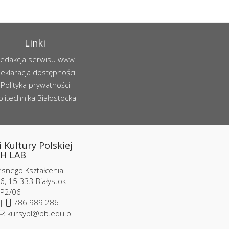
Linki
edakcja serwisu www
eklaracja dostępności
Polityka prywatności
olitechnika Białostocka
 Kultury Polskiej
H LAB
nego Kształcenia
6, 15-333 Białystok
 P2/06
 |
786 989 286
kursypl@pb.edu.pl