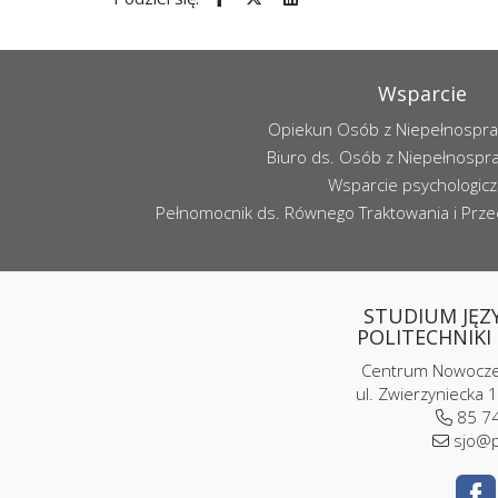
Wsparcie
Opiekun Osób z Niepełnospr
Biuro ds. Osób z Niepełnospr
Wsparcie psychologic
Pełnomocnik ds. Równego Traktowania i Przec
STUDIUM JĘZ
POLITECHNIKI 
Centrum Nowoczes
ul. Zwierzyniecka 1
85 74
sjo@p