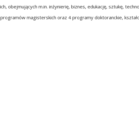
, obejmujących m.in. inżynierię, biznes, edukację, sztukę, techn
 programów magisterskich oraz 4 programy doktoranckie, kształc