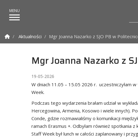
Strona Główna
Aktualności
Mgr Joanna Nazarko z SJO PB w Politecni
Mgr Joanna Nazarko z SJ
19-05-2026
W dniach 11.05 – 15.05 2026 r. uczestniczyłam w 
Week.
Podczas tego wydarzenia brałam udział w wykładach
Hercegowina, Armenia, Kosowo i wiele innych). Po
Conde, gdzie rozmawialiśmy o komunikacji międzyk
ramach Erasmus +. Odbyłam również spotkania z koo
Staff Week był lunch w całości zaplanowany i prz