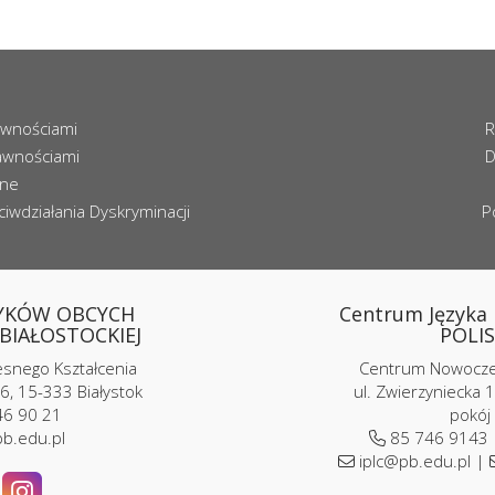
awnościami
R
awnościami
D
zne
iwdziałania Dyskryminacji
P
YKÓW OBCYCH
Centrum Języka i
BIAŁOSTOCKIEJ
POLIS
nego Kształcenia
Centrum Nowoczes
6, 15-333 Białystok
ul. Zwierzyniecka 1
6 90 21
pokój
b.edu.pl
85 746 9143
iplc@pb.edu.pl |