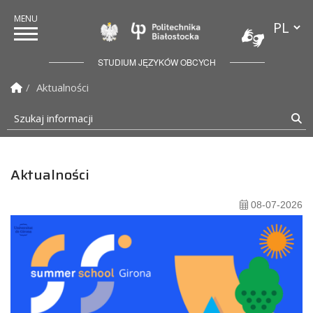
Przełącz
Politechnika Białostock
STUDIUM JĘZYKÓW OBCYCH
Strona Główna
Aktualności
Szukaj informacji
Sz
Aktualności
08-07-2026