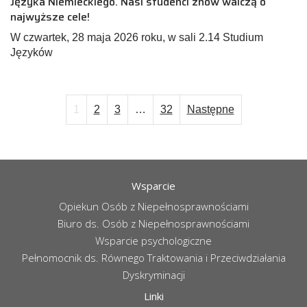
Języka Niemieckiego. Nasi studenci znów walczą o
najwyższe cele!
W czwartek, 28 maja 2026 roku, w sali 2.14 Studium
Języków
1
2
3
…
32
Następne
Stronicowanie
wpisów
Wsparcie
Opiekun Osób z Niepełnosprawnościami
Biuro ds. Osób z Niepełnosprawnościami
Wsparcie psychologiczne
Pełnomocnik ds. Równego Traktowania i Przeciwdziałania
Dyskryminacji
Linki