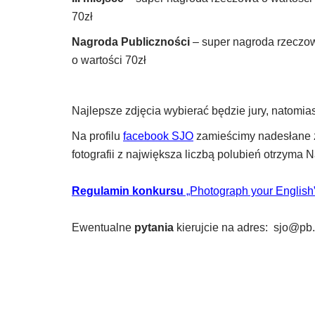
70zł
Nagroda Publiczności
– super nagroda rzeczow
o wartości 70zł
Najlepsze zdjęcia wybierać będzie jury, natomia
Na profilu
facebook SJO
zamieścimy nadesłane zd
fotografii z największa liczbą polubień otrzyma 
Regulamin konkursu
„Photograph your English
Ewentualne
pytania
kierujcie na adres:
sjo@pb.