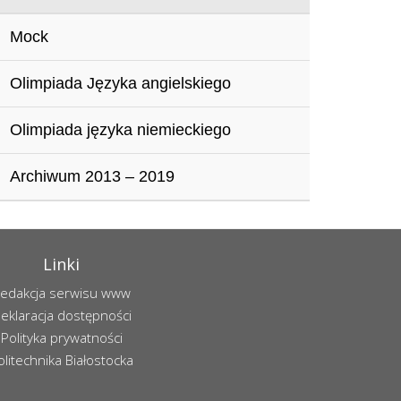
Mock
Olimpiada Języka angielskiego
Olimpiada języka niemieckiego
Archiwum 2013 – 2019
Linki
edakcja serwisu www
eklaracja dostępności
Polityka prywatności
olitechnika Białostocka