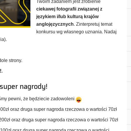
Twoim zadaniem jest zrobienie
ciekawej fotografii związanej z
językiem i/lub kulturą krajów
anglojęzycznych
. Zinterpretuj temat
konkursu wg własnego uznania. Nadaj
ia).
ole strony.
2.
 super nagrody!
eśmy pewni, że będziecie zadowoleni
00zł oraz druga super nagroda rzeczowa o wartości 70zł
200zł oraz druga super nagroda rzeczowa o wartości 70zł
100zł oraz druga super nagroda rzeczowa o wartości