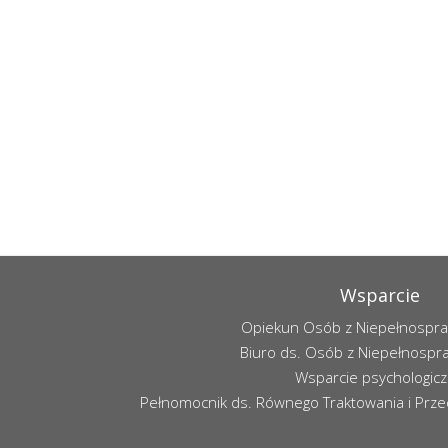
Wsparcie
Opiekun Osób z Niepełnospr
Biuro ds. Osób z Niepełnospr
Wsparcie psychologic
Pełnomocnik ds. Równego Traktowania i Przec