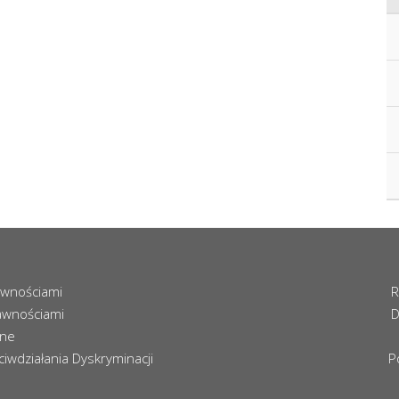
awnościami
R
awnościami
D
zne
iwdziałania Dyskryminacji
P