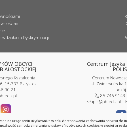
awnościami
R
awnościami
D
zne
iwdziałania Dyskryminacji
P
YKÓW OBCYCH
Centrum Języka i
BIAŁOSTOCKIEJ
POLIS
nego Kształcenia
Centrum Nowoczes
6, 15-333 Białystok
ul. Zwierzyniecka 1
6 90 21
pokój
b.edu.pl
85 746 9143
iplc@pb.edu.pl |
ne na urządzeniu użytkownika w celu dostosowania zachowania serwisu do indy
ożliwość samodzielnej zmiany ustawień dotyczących cookies w swojej przeglą