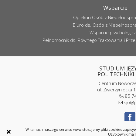
Wsparcie
Opiekun Osób z Niepełnospr
Biuro ds. Osób z Niepełnospr
Wsparcie psychologic
Pełnomocnik ds. Równego Traktowania i Przec
STUDIUM JĘZ
POLITECHNIKI 
Centrum Nowoczes
ul. Zwierzyniecka 1
85 74
sjo@p
×
W ramach naszego serwisu www stosujemy pliki cookies zapisywa
Użytkownik ma m