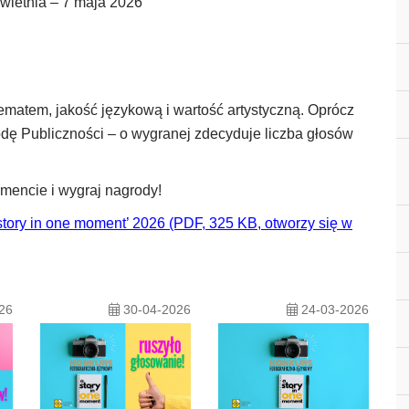
wietnia – 7 maja 2026
ematem, jakość językową i wartość artystyczną. Oprócz
dę Publiczności – o wygranej zdecyduje liczba głosów
mencie i wygraj nagrody!
story in one moment’ 2026 (PDF, 325 KB, otworzy się w
26
30-04-2026
24-03-2026