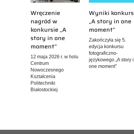
Wręczenie
Wyniki konkur
nagród w
„A story in one
konkursie „A
moment”
story in one
Zakończyła się 5.
moment”
edycja konkursu
fotograficzno-
12 maja 2026 r. w holu
językowego „A story 
Centrum
one moment”
Nowoczesnego
Kształcenia
Politechniki
Białostockiej