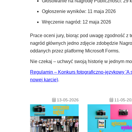
Głosowanie na Nagrodę Publiczności: 29 k
Ogłoszenie wyników: 11 maja 2026
Wręczenie nagród: 12 maja 2026
Prace oceni jury, biorąc pod uwagę zgodność z t
nagród głównych jedno zdjęcie zdobędzie Nagro
oddanych przez platformę Microsoft Forms.
Nie czekaj – uchwyć swoją historię w jednym mo
Regulamin – Konkurs fotograficzno-językowy 'A 
nowej karcie)
.
13-05-2026
11-05-20