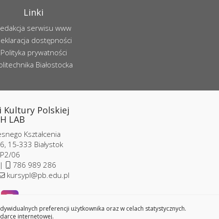
Linki
edakcja serwisu www
eklaracja dostępności
Polityka prywatności
olitechnika Białostocka
 Kultury Polskiej
H LAB
nego Kształcenia
6, 15-333 Białystok
 P2/06
 |
786 989 286
kursypl@pb.edu.pl
widualnych preferencji użytkownika oraz w celach statystycznych.
darce internetowej.