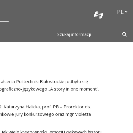
stocka
Przełąc
Szukaj informacji
Szu
enia Politechniki Białostockiej odbyło się
tograficzno-językowego „A story in one moment”,
 Katarzyna Halicka, prof. PB – Prorektor ds.
onkowie jury konkursowego oraz mgr Violetta
ak wiele kreatywności, emocji i ciekawych historii