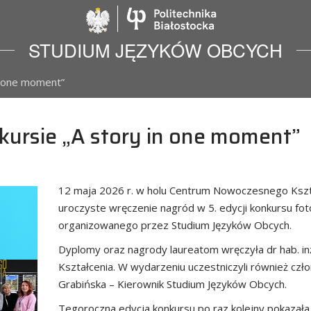
Politechnika Biało
STUDIUM JĘZYKÓW OBCYCH
n one moment”
ursie „A story in one moment”
12 maja 2026 r. w holu Centrum Nowoczesnego Kształc
uroczyste wręczenie nagród w 5. edycji konkursu fo
organizowanego przez Studium Języków Obcych.
Dyplomy oraz nagrody laureatom wręczyła dr hab. inż.
Kształcenia. W wydarzeniu uczestniczyli również czł
Grabińska – Kierownik Studium Języków Obcych.
Tegoroczna edycja konkursu po raz kolejny pokazała, j