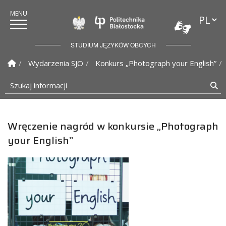
Przełąc
Politechnika Białostock
STUDIUM JĘZYKÓW OBCYCH
Strona Główna
Wydarzenia SJO
Konkurs „Photograph your English”
Szukaj informacji
Sz
Wręczenie nagród w konkursie „Photograph
your English”