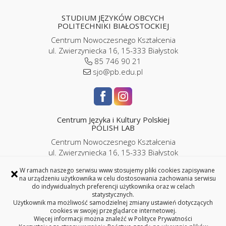
STUDIUM JĘZYKÓW OBCYCH
POLITECHNIKI BIAŁOSTOCKIEJ
Centrum Nowoczesnego Kształcenia
ul. Zwierzyniecka 16, 15-333 Białystok
85 746 90 21
sjo@pb.edu.pl
Centrum Języka i Kultury Polskiej
POLISH LAB
Centrum Nowoczesnego Kształcenia
ul. Zwierzyniecka 16, 15-333 Białystok
pokój P2/06
×
W ramach naszego serwisu www stosujemy pliki cookies zapisywane
85 746 9143 |
786 989 286
na urządzeniu użytkownika w celu dostosowania zachowania serwisu
iplc@pb.edu.pl |
kursypl@pb.edu.pl
do indywidualnych preferencji użytkownika oraz w celach
statystycznych.
Użytkownik ma możliwość samodzielnej zmiany ustawień dotyczących
cookies w swojej przeglądarce internetowej.
Więcej informacji można znaleźć w
Polityce Prywatności